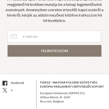
megjelenő hírlevélben mutatja be a hónap legjelentősebb
eseményeit. Amennyiben szeretne értesítőt kapni ezekről a
hírekről, kérjük az alábbi mezőket kitöltve iratkozzon fel
hírlevelünkre.
FELIRATKOZOM
FIDESZ - MAGYAR POLGÁRI SZÖVETSÉG
facebook
EURÓPAI PARLAMENTI KÉPVISELŐCSOPORT
x
European Parliament, ASP09 E151,
60 Rue Wiertz, B–1047
Brussels, Belgium