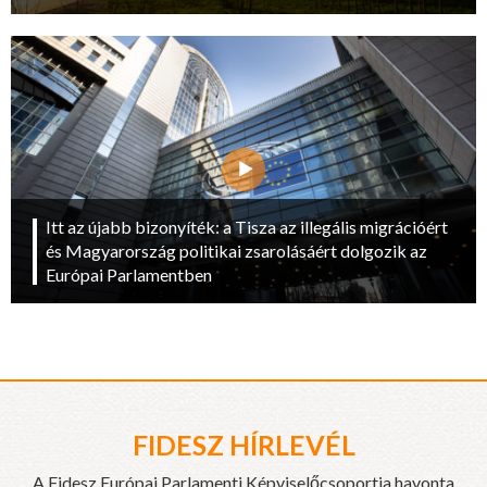
Itt az újabb bizonyíték: a Tisza az illegális migrációért
és Magyarország politikai zsarolásáért dolgozik az
Európai Parlamentben
FIDESZ HÍRLEVÉL
A Fidesz Európai Parlamenti Képviselőcsoportja havonta