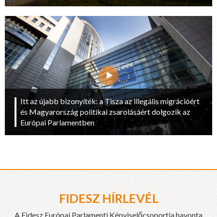
Itt az újabb bizonyíték: a Tisza az illegális migrációért
és Magyarország politikai zsarolásáért dolgozik az
Európai Parlamentben
FIDESZ HÍRLEVÉL
A Fidesz Európai Parlamenti Képviselőcsoportja havonta