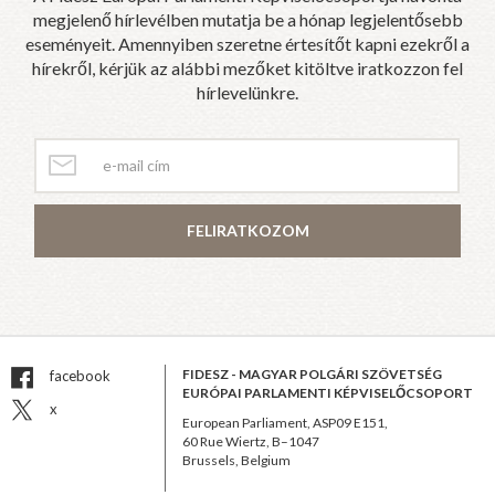
megjelenő hírlevélben mutatja be a hónap legjelentősebb
eseményeit. Amennyiben szeretne értesítőt kapni ezekről a
hírekről, kérjük az alábbi mezőket kitöltve iratkozzon fel
hírlevelünkre.
FELIRATKOZOM
FIDESZ - MAGYAR POLGÁRI SZÖVETSÉG
facebook
EURÓPAI PARLAMENTI KÉPVISELŐCSOPORT
x
European Parliament, ASP09 E151,
60 Rue Wiertz, B–1047
Brussels, Belgium