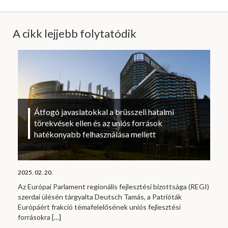
A cikk lejjebb folytatódik
Átfogó javaslatokkal a brüsszeli hatalmi
törekvések ellen és az uniós források
hatékonyabb felhasználása mellett
2025. 02. 20.
Az Európai Parlament regionális fejlesztési bizottsága (REGI)
szerdai ülésén tárgyalta Deutsch Tamás, a Patrióták
Európáért frakció témafelelősének uniós fejlesztési
forrásokra
[…]