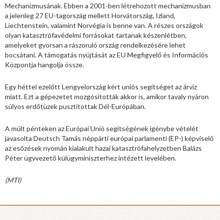
Mechanizmusának. Ebben a 2001-ben létrehozott mechanizmusban
a jelenleg 27 EU-tagország mellett Horvátország, Izland,
Liechtenstein, valamint Norvégia is benne van. A részes országok
olyan katasztrófavédelmi forrásokat tartanak készenlétben,
amelyeket gyorsan a rászoruló ország rendelkezésére lehet
bocsátani. A támogatás nyújtását az EU Megfigyelő és Információs
Központja hangolja össze.
Egy héttel ezelőtt Lengyelország kért uniós segítséget az árvíz
miatt. Ezt a gépezetet mozgósították akkor is, amikor tavaly nyáron
súlyos erdőtüzek pusztítottak Dél-Európában.
A múlt pénteken az Európai Unió segítségének igénybe vételét
javasolta Deutsch Tamás néppárti európai parlamenti (EP-) képviselő
az esőzések nyomán kialakult hazai katasztrófahelyzetben Balázs
Péter ügyvezető külügyminiszterhez intézett levelében.
(MTI)