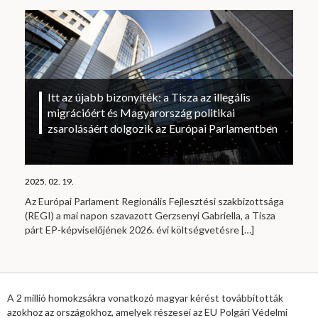
Itt az újabb bizonyíték: a Tisza az illegális
migrációért és Magyarország politikai
zsarolásáért dolgozik az Európai Parlamentben
2025. 02. 19.
Az Európai Parlament Regionális Fejlesztési szakbizottsága
(REGI) a mai napon szavazott Gerzsenyi Gabriella, a Tisza
párt EP-képviselőjének 2026. évi költségvetésre
[…]
A 2 millió homokzsákra vonatkozó magyar kérést továbbították
azokhoz az országokhoz, amelyek részesei az EU Polgári Védelmi