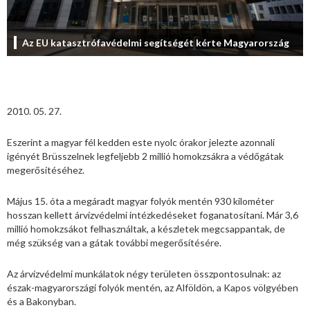
Az EU katasztrófavédelmi segítségét kérte Magyarország
2010. 05. 27.
Eszerint a magyar fél kedden este nyolc órakor jelezte azonnali
igényét Brüsszelnek legfeljebb 2 millió homokzsákra a védőgátak
megerősítéséhez.
Május 15. óta a megáradt magyar folyók mentén 930 kilométer
hosszan kellett árvízvédelmi intézkedéseket foganatosítani. Már 3,6
millió homokzsákot felhasználtak, a készletek megcsappantak, de
még szükség van a gátak további megerősítésére.
Az árvízvédelmi munkálatok négy területen összpontosulnak: az
észak-magyarországi folyók mentén, az Alföldön, a Kapos völgyében
és a Bakonyban.