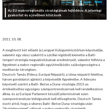
Az EU makroregionális stratégiáinak fejlődése: A jelenlegi
gyakorlat és a jövőbeni kilátások
2011. 10. 08.
A meghívott két előadó (a Lengyel Külügyminisztérium képviselője,
valamint egy olasz szakértő a szicíliai régióból) kiemelte a Balti-
tengeri stratégia megvalósításának eredményeit, valamint felhívta a
figyelmet a makro-regionális együttműködés szükségességére a
mediterrán térségben.
Deutsch Tamás (Fidesz, Európai Néppárt), a téma néppárti felelőse,
három gondolatot ajánlott a képviselők figyelmébe. A fideszes
képviselő szerint a Balti- illetve a Duna-stratégia 2013-as
értékeléséhez egységes szempontrendszernek kell rendelkezésre
állnia, és az Európai Parlament készülő jelentésének ezen
szempontrendszer kidolgozását kell elősegítenie. Deutsch Tamás
óvott attól, hogy a sikeres Balti- illetve Duna-stratégia után
"divatjelenséggé" váljanak a makro-regionális stratégiák.