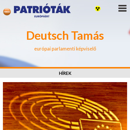
Deutsch Tamás
európai parlamenti képviselő
HÍREK