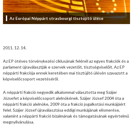
Az Európai Néppárt strasbourgi tisztújító ülése
2011. 12. 14.
Az EP ötéves törvénykezési ciklusának felénél az egyes frakciók és a
parlament újraválasztják e szervek vezetőit, tisztségviselőit. Az EP
néppárti frakciója ennek keretében mai tisztújító ülésén szavazott a
képviselőcsoport vezetéséről.
A néppárti frakció negyedik alkalommal választotta meg Szájer
Józsefet a képviselőcsoport alelnökének. Szájer József 2004 óta a
néppárti frakció alelnöke, 2009 óta a frakció jogalkotási munkájáért
felel. Szájer József újraválasztása eddigi munkájának elismerése,
valamint a néppárti frakció bizalmának és támogatásának egyértelmű
megnyilvánulása.