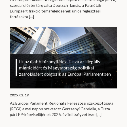
szerdai ülésén tárgyalta Deutsch Tamás, a Patrióták
Európáért frakció témafelelősének uniós fejlesztési
forrásokra
[…]
Itt az újabb bizonyíték: a Tisza az illegális
migrációért és Magyarország politikai
zsarolásáért dolgozik az Európai Parlamentben
2025. 02. 19.
Az Európai Parlament Regionális Fejlesztési szakbizottsága
(REGI) a mai napon szavazott Gerzsenyi Gabriella, a Tisza
párt EP-képviselőjének 2026. évi költségvetésre
[…]