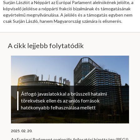
Surján Lászlót a Néppárt az Európai Parlament alelnökének jelölte, a
képviselő jelölése a néppárti frakció bizalmának és támogatásának
egyértelmű megnyilvánulása. A jelölés és a támogatás egyben nem
csak Surján László, hanem Magyarország számára is elismerés.
A cikk lejjebb folytatódik
Átfogó javaslatokkal a brüsszeli hatalmi
törekvések ellen és az uniós források
hatékonyabb felhasználása mellett
2025. 02. 20.
Az Európai Parlament regionális fejlesztési bizottsága (REGI)