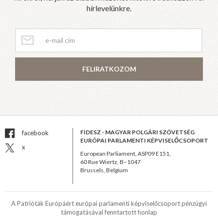
hírlevelünkre.
FELIRATKOZOM
FIDESZ - MAGYAR POLGÁRI SZÖVETSÉG
facebook
EURÓPAI PARLAMENTI KÉPVISELŐCSOPORT
x
European Parliament, ASP09 E151,
60 Rue Wiertz, B–1047
Brussels, Belgium
A Patrióták Európáért európai parlamenti képviselőcsoport pénzügyi
támogatásával fenntartott honlap