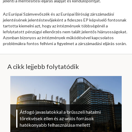
jelenti a mentesítési eljárás alapját és kiindulópontját.
Az Európai Számvevőszék és az Európai Bíróság zárszámadási
jelentésének jelentéstevőjeként a fideszes EP képviselő fontosnak
tartotta kiemelni azt, hogy az intézmények többségénél a
lefolytatott pénzügyi ellenőrzés nem talált jelentős hiányosságokat.
Azonban bizonyos az intézmények működésével kapcsolatos
problémákra fontos felhívni a figyelmet a zárszámadási eljárás során.
A cikk lejjebb folytatódik
Átfogó javaslatokkal a brüsszeli hatalmi
törekvések ellen és az uniós források
hatékonyabb felhasználása mellett