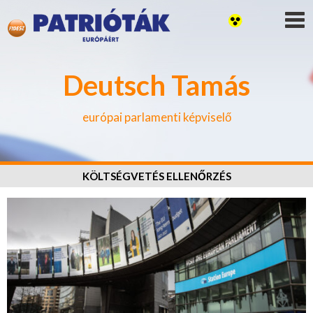
Deutsch Tamás
európai parlamenti képviselő
KÖLTSÉGVETÉS ELLENŐRZÉS