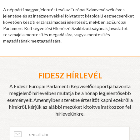
A néppárti magyar jelentéstevő az Európai Számvevőszék éves
jelentése és az intézmenyekkel folytatott kétoldalú eszmecseréket
követően készíti el zárszámadási jelentését, melyben az Európai
Parlament Költségvetési Ellenőrző Szakbizottságának javaslatot
tesz majd a mentesítés megadására, vagy a mentesítés
megadásának megtagadására.
FIDESZ HÍRLEVÉL
A Fidesz Európai Parlamenti Képviselőcsoportja havonta
megjelenő hírlevélben mutatja be a hónap legjelentősebb
eseményeit. Amennyiben szeretne értesítőt kapni ezekről a
hírekről, kérjük az alábbi mezőket kitöltve iratkozzon fel
hírlevelünkre.