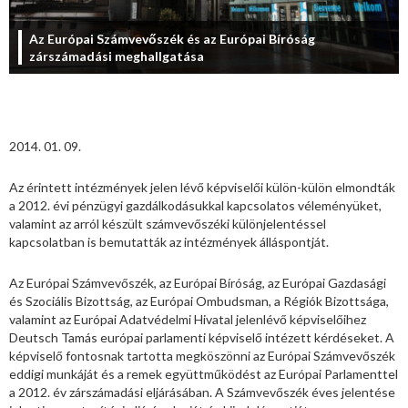
Az Európai Számvevőszék és az Európai Bíróság
zárszámadási meghallgatása
2014. 01. 09.
Az érintett intézmények jelen lévő képviselői külön-külön elmondták
a 2012. évi pénzügyi gazdálkodásukkal kapcsolatos véleményüket,
valamint az arról készült számvevőszéki különjelentéssel
kapcsolatban is bemutatták az intézmények álláspontját.
Az Európai Számvevőszék, az Európai Bíróság, az Európai Gazdasági
és Szociális Bizottság, az Európai Ombudsman, a Régiók Bizottsága,
valamint az Európai Adatvédelmi Hivatal jelenlévő képviselőihez
Deutsch Tamás európai parlamenti képviselő intézett kérdéseket. A
képviselő fontosnak tartotta megköszönni az Európai Számvevőszék
eddigi munkáját és a remek együttműködést az Európai Parlamenttel
a 2012. év zárszámadási eljárásában. A Számvevőszék éves jelentése