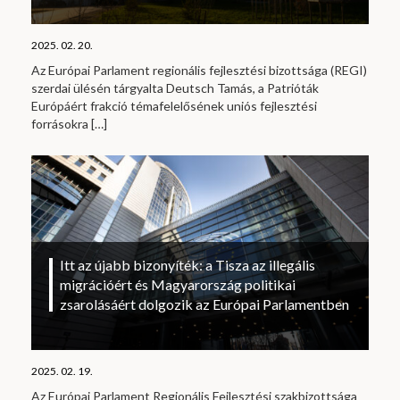
2025. 02. 20.
Az Európai Parlament regionális fejlesztési bizottsága (REGI)
szerdai ülésén tárgyalta Deutsch Tamás, a Patrióták
Európáért frakció témafelelősének uniós fejlesztési
forrásokra
[…]
Itt az újabb bizonyíték: a Tisza az illegális
migrációért és Magyarország politikai
zsarolásáért dolgozik az Európai Parlamentben
2025. 02. 19.
Az Európai Parlament Regionális Fejlesztési szakbizottsága