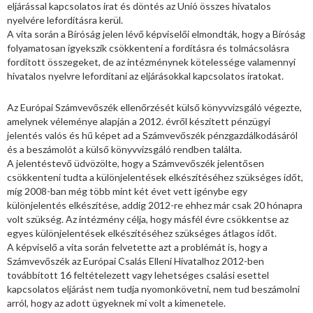
eljárással kapcsolatos irat és döntés az Unió összes hivatalos
nyelvére lefordításra kerül.
A vita során a Bíróság jelen lévő képviselői elmondták, hogy a Bíróság
folyamatosan igyekszik csökkenteni a fordításra és tolmácsolásra
fordított összegeket, de az intézménynek kötelessége valamennyi
hivatalos nyelvre lefordítani az eljárásokkal kapcsolatos iratokat.
Az Európai Számvevőszék ellenőrzését külső könyvvizsgáló végezte,
amelynek véleménye alapján a 2012. évről készített pénzügyi
jelentés valós és hű képet ad a Számvevőszék pénzgazdálkodásáról
és a beszámolót a külső könyvvizsgáló rendben találta.
A jelentéstevő üdvözölte, hogy a Számvevőszék jelentősen
csökkenteni tudta a különjelentések elkészítéséhez szükséges időt,
míg 2008-ban még több mint két évet vett igénybe egy
különjelentés elkészítése, addig 2012-re ehhez már csak 20 hónapra
volt szükség. Az intézmény célja, hogy másfél évre csökkentse az
egyes különjelentések elkészítéséhez szükséges átlagos időt.
A képviselő a vita során felvetette azt a problémát is, hogy a
Számvevőszék az Európai Csalás Elleni Hivatalhoz 2012-ben
továbbított 16 feltételezett vagy lehetséges csalási esettel
kapcsolatos eljárást nem tudja nyomonkövetni, nem tud beszámolni
arról, hogy az adott ügyeknek mi volt a kimenetele.