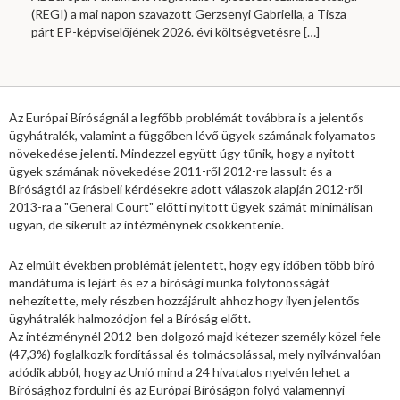
(REGI) a mai napon szavazott Gerzsenyi Gabriella, a Tisza
párt EP-képviselőjének 2026. évi költségvetésre
[…]
Az Európai Bíróságnál a legfőbb problémát továbbra is a jelentős
ügyhátralék, valamint a függőben lévő ügyek számának folyamatos
növekedése jelenti. Mindezzel együtt úgy tűnik, hogy a nyitott
ügyek számának növekedése 2011-ről 2012-re lassult és a
Bíróságtól az írásbeli kérdésekre adott válaszok alapján 2012-ről
2013-ra a "General Court" előtti nyitott ügyek számát minimálisan
ugyan, de sikerült az intézménynek csökkentenie.
Az elmúlt években problémát jelentett, hogy egy időben több bíró
mandátuma is lejárt és ez a bírósági munka folytonosságát
nehezítette, mely részben hozzájárult ahhoz hogy ilyen jelentős
ügyhátralék halmozódjon fel a Bíróság előtt.
Az intézménynél 2012-ben dolgozó majd kétezer személy közel fele
(47,3%) foglalkozik fordítással és tolmácsolással, mely nyilvánvalóan
adódik abból, hogy az Unió mind a 24 hivatalos nyelvén lehet a
Bírósághoz fordulni és az Európai Bíróságon folyó valamennyi