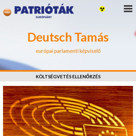
Deutsch Tamás
európai parlamenti képviselő
KÖLTSÉGVETÉS ELLENŐRZÉS