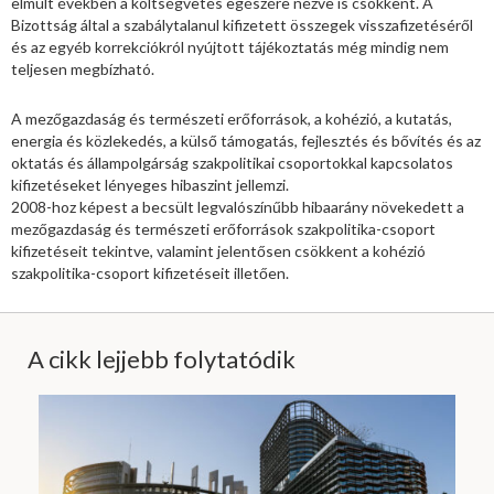
elmúlt években a költségvetés egészére nézve is csökkent. A
Bizottság által a szabálytalanul kifizetett összegek visszafizetéséről
és az egyéb korrekciókról nyújtott tájékoztatás még mindig nem
teljesen megbízható.
A mezőgazdaság és természeti erőforrások, a kohézió, a kutatás,
energia és közlekedés, a külső támogatás, fejlesztés és bővítés és az
oktatás és állampolgárság szakpolitikai csoportokkal kapcsolatos
kifizetéseket lényeges hibaszint jellemzi.
2008-hoz képest a becsült legvalószínűbb hibaarány növekedett a
mezőgazdaság és természeti erőforrások szakpolitika-csoport
kifizetéseit tekintve, valamint jelentősen csökkent a kohézió
szakpolitika-csoport kifizetéseit illetően.
A cikk lejjebb folytatódik