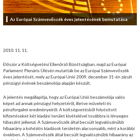
Az Európai Számvevőszék éves jelentésének bemutatása
2010. 11. 11.
Először a Költségvetési Ellenőrző Bizottságban, majd az Európai
Parlament Plenáris Ülésén mutatták be az Európai Számvevőszék
éves jelentését, mely az Európai Unió 2009. december 31-én zárult
pénzügyi évének beszámolója alapján készült.
A jelentés megállapítja, hogy az Európai Unió beszámolója valós
képet ad annak pénzügyi helyzetéről, illetve műveleti és
pénzforgalmi eredményeiről. A költségvetésből folyósított
kifizetéseket két kiadási terület kivételével továbbra is lényeges
hibaszint jellemzi. A Számvevőszék által becsült legvalószínűbb
hibaarány a kohéziós kiadások területén alacsonyabb, mint a korábbi
években. A Számvevőszék által becsült legvalószínűbb hibaarány az