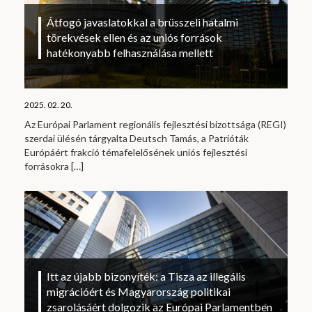
Átfogó javaslatokkal a brüsszeli hatalmi
törekvések ellen és az uniós források
hatékonyabb felhasználása mellett
2025. 02. 20.
Az Európai Parlament regionális fejlesztési bizottsága (REGI)
szerdai ülésén tárgyalta Deutsch Tamás, a Patrióták
Európáért frakció témafelelősének uniós fejlesztési
forrásokra
[…]
Itt az újabb bizonyíték: a Tisza az illegális
migrációért és Magyarország politikai
zsarolásáért dolgozik az Európai Parlamentben