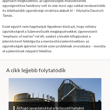
approach megközelítés, az ügynökségek működésének
egységesítése hatékony volt és már most egy sokkal rendezettebb
és átláthatóbb ügynökségi struktúra alakult ki – folytatta Deutsch
Tamás.
Ezzel együtt nem hagyhatjuk figyelmen kívül azt, hogy néhány
ügynökségnél a Számvevőszék megjegyzésekkel, úgynevezett
"emphasis of matter"-rel élt, ezeket a kisebb kifogásokat a
jelentéstevő feldolgozta a mentesítési jelentésekben, az
ügynökségek ígéretet tettek ezen problémák orvoslására – mondta
el a jelentések néppárti felelőse.
A cikk lejjebb folytatódik
Átfogó javaslatokkal a brüsszeli hatalmi