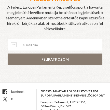
A Fidesz Európai Parlamenti Képviselőcsoportja havonta
megjelenő hírlevélben mutatja be a hónap legjelentősebb
eseményeit. Amennyiben szeretne értesítőt kapni ezekről a
hírekről, kérjük az alábbi mezőket kitöltve iratkozzon fel
hírlevelünkre.
FELIRATKOZOM
FIDESZ - MAGYAR POLGÁRI SZÖVETSÉG
facebook
EURÓPAI PARLAMENTI KÉPVISELŐCSOPORT
x
European Parliament, ASP09 E151,
60 Rue Wiertz, B–1047