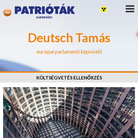
Deutsch Tamás
európai parlamenti képviselő
KÖLTSÉGVETÉS ELLENŐRZÉS