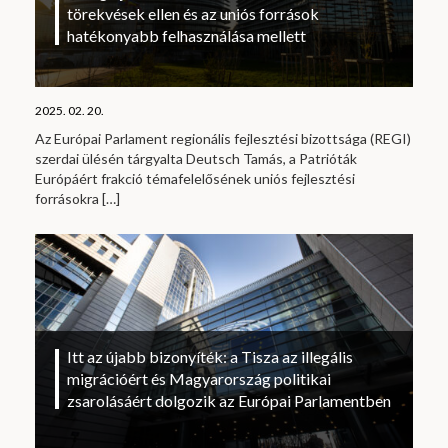
törekvések ellen és az uniós források
hatékonyabb felhasználása mellett
2025. 02. 20.
Az Európai Parlament regionális fejlesztési bizottsága (REGI)
szerdai ülésén tárgyalta Deutsch Tamás, a Patrióták
Európáért frakció témafelelősének uniós fejlesztési
forrásokra
[…]
Itt az újabb bizonyíték: a Tisza az illegális
migrációért és Magyarország politikai
zsarolásáért dolgozik az Európai Parlamentben