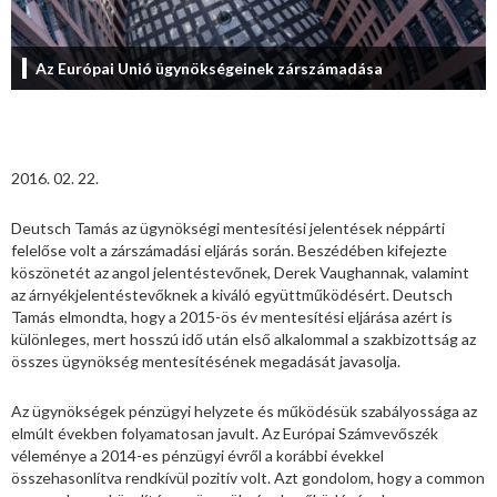
Az Európai Unió ügynökségeinek zárszámadása
2016. 02. 22.
Deutsch Tamás az ügynökségi mentesítési jelentések néppárti
felelőse volt a zárszámadási eljárás során. Beszédében kifejezte
köszönetét az angol jelentéstevőnek, Derek Vaughannak, valamint
az árnyékjelentéstevőknek a kiváló együttműködésért. Deutsch
Tamás elmondta, hogy a 2015-ös év mentesítési eljárása azért is
különleges, mert hosszú idő után első alkalommal a szakbizottság az
összes ügynökség mentesítésének megadását javasolja.
Az ügynökségek pénzügyi helyzete és működésük szabályossága az
elmúlt években folyamatosan javult. Az Európai Számvevőszék
véleménye a 2014-es pénzügyi évről a korábbi évekkel
összehasonlítva rendkívül pozitív volt. Azt gondolom, hogy a common