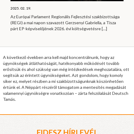
2025. 02. 19.
Az Európai Parlament Regionális Fejlesztési szakbizottsága
(REGI) a mai napon szavazott Gerzsenyi Gabriella, a Tisza
párt EP-képviselőjének 2026. évi költségvetésre
[…]
A következő években arra kell majd koncentrálnunk, hogy az
ügynökségek átláthatóságát, hatékonyabb működését tovább
erősítsük és ahol szükség van még intézkedések meghozatalára, ott
segítsük az érintett ügynökségeket. Azt gondolom, hogy komoly
siker ez, melyet részben a mi szakbizottságunknak köszönhetően
értünk el. A Néppárt részéről támogatom a mentesítés megadását
valamennyi ügynökségre vonatkozóan – zárta felszólalását Deutsch
Tamás.
FIDESZ HÍRLEVÉL