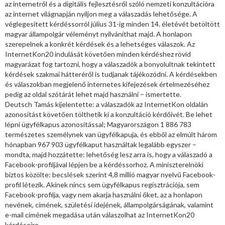
az internetről és a digitális fejlesztésről szóló nemzeti konzultációra
az internet világnapján nyíljon meg a válaszadás lehetősége. A
véglegesített kérdéssorról július 31-ig minden 14. életévét betöltött
magyar állampolgár véleményt nyilváníthat majd. A honlapon
szerepelnek a konkrét kérdések és a lehetséges válaszok. Az
InternetKon20 indulását követően minden kérdéshez rövid
magyarázat fog tartozni, hogy a válaszadók a bonyolultnak tekintett
kérdések szakmai hátteréről is tudjanak tájékozódni. A kérdésekben
és válaszokban megjelenő internetes kifejezések értelmezéséhez
pedig az oldal szótárát lehet majd használni – ismertette.
Deutsch Tamás kijelentette: a válaszadók az InternetKon oldalán
azonosítást követően tölthetik ki a konzultáció kérdőívét. Be lehet
lépni ügyfélkapus azonosítással; Magyarországon 1 886 783
természetes személynek van ügyfélkapuja, és ebből az elmúlt három
hónapban 967 903 ügyfélkaput használtak legalább egyszer –
mondta, majd hozzátette: lehetőség lesz arra is, hogy a válaszadó a
Facebook-profiljával lépjen be a kérdéssorhoz. A miniszterelnöki
biztos közölte: becslések szerint 4,8 millió magyar nyelvű Facebook-
profil létezik. Akinek nincs sem ügyfélkapus regisztrációja, sem
Facebook-profilja, vagy nem akarja használni őket, az a honlapon
nevének, címének, születési idejének, állampolgárságának, valamint
e-mail címének megadása után válaszolhat az InternetKon20
kérdéseire.