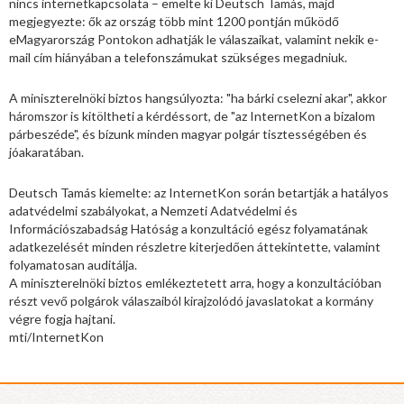
nincs internetkapcsolata – emelte ki Deutsch Tamás, majd
megjegyezte: ők az ország több mint 1200 pontján működő
eMagyarország Pontokon adhatják le válaszaikat, valamint nekik e-
mail cím hiányában a telefonszámukat szükséges megadniuk.
A miniszterelnöki biztos hangsúlyozta: "ha bárki cselezni akar", akkor
háromszor is kitöltheti a kérdéssort, de "az InternetKon a bizalom
párbeszéde", és bízunk minden magyar polgár tisztességében és
jóakaratában.
Deutsch Tamás kiemelte: az InternetKon során betartják a hatályos
adatvédelmi szabályokat, a Nemzeti Adatvédelmi és
Információszabadság Hatóság a konzultáció egész folyamatának
adatkezelését minden részletre kiterjedően áttekintette, valamint
folyamatosan auditálja.
A miniszterelnöki biztos emlékeztetett arra, hogy a konzultációban
részt vevő polgárok válaszaiból kirajzolódó javaslatokat a kormány
végre fogja hajtani.
mti/InternetKon