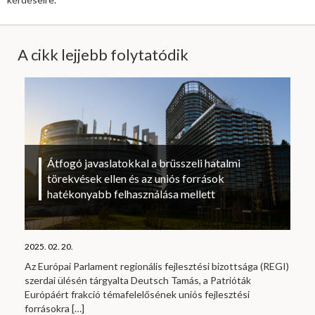
A cikk lejjebb folytatódik
Átfogó javaslatokkal a brüsszeli hatalmi
törekvések ellen és az uniós források
hatékonyabb felhasználása mellett
2025. 02. 20.
Az Európai Parlament regionális fejlesztési bizottsága (REGI)
szerdai ülésén tárgyalta Deutsch Tamás, a Patrióták
Európáért frakció témafelelősének uniós fejlesztési
forrásokra
[…]