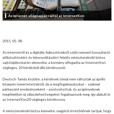
Az internet világnapján rajtol az InternetKon
2015. 05. 08.
Az internetről és a digitális fejlesztésekről szóló nemzeti konzultáció
előkészítéséért és lebonyolításáért felelős miniszterelnöki biztos
sajtótájékoztatón elmondta: a kormány elfogadta az InternetKon
végleges, 20 kérdésből álló kérdéssorát.
Deutsch Tamás közölte: a kérdések témái nem változtak az április
közepén ismertetettektől, de a megfogalmazásukat – szakmai
párbeszéd eredményeként – pontosítottuk, és az igényeknek
megfelelően új válaszlehetőségeket fogalmaztunk meg, így alakult ki
az InternetKon20 végleges kérdéssora.
A miniszterelnöki biztos kiemelte: magától értetődőnek tartjuk, hogy