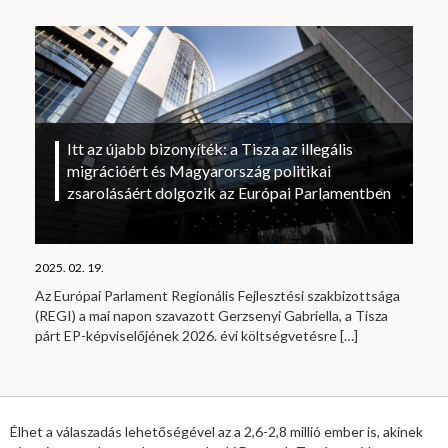
Itt az újabb bizonyíték: a Tisza az illegális
migrációért és Magyarország politikai
zsarolásáért dolgozik az Európai Parlamentben
2025. 02. 19.
Az Európai Parlament Regionális Fejlesztési szakbizottsága
(REGI) a mai napon szavazott Gerzsenyi Gabriella, a Tisza
párt EP-képviselőjének 2026. évi költségvetésre
[…]
Élhet a válaszadás lehetőségével az a 2,6-2,8 millió ember is, akinek