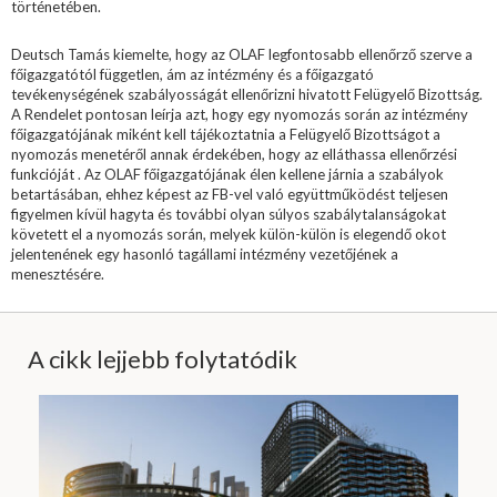
történetében.
Deutsch Tamás kiemelte, hogy az OLAF legfontosabb ellenőrző szerve a
főigazgatótól független, ám az intézmény és a főigazgató
tevékenységének szabályosságát ellenőrizni hivatott Felügyelő Bizottság.
A Rendelet pontosan leírja azt, hogy egy nyomozás során az intézmény
főigazgatójának miként kell tájékoztatnia a Felügyelő Bizottságot a
nyomozás menetéről annak érdekében, hogy az elláthassa ellenőrzési
funkcióját . Az OLAF főigazgatójának élen kellene járnia a szabályok
betartásában, ehhez képest az FB-vel való együttműködést teljesen
figyelmen kívül hagyta és további olyan súlyos szabálytalanságokat
követett el a nyomozás során, melyek külön-külön is elegendő okot
jelentenének egy hasonló tagállami intézmény vezetőjének a
menesztésére.
A cikk lejjebb folytatódik