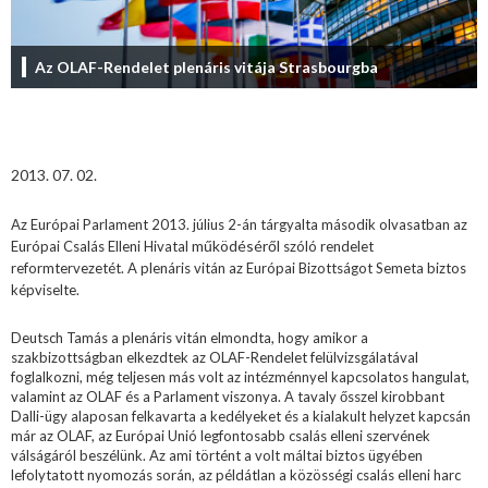
Az OLAF-Rendelet plenáris vitája Strasbourgba
2013. 07. 02.
Az Európai Parlament 2013. július 2-án tárgyalta második olvasatban az
működéséről
Európai Csalás Elleni Hivatal
szóló rendelet
reformtervezetét. A plenáris vitán az Európai Bizottságot Semeta biztos
képviselte.
Deutsch Tamás a plenáris vitán elmondta, hogy amikor a
szakbizottságban elkezdtek az OLAF-Rendelet felülvizsgálatával
foglalkozni, még teljesen más volt az intézménnyel kapcsolatos hangulat,
valamint az OLAF és a Parlament viszonya. A tavaly ősszel kirobbant
Dalli-ügy alaposan felkavarta a kedélyeket és a kialakult helyzet kapcsán
már az OLAF, az Európai Unió legfontosabb csalás elleni szervének
válságáról beszélünk. Az ami történt a volt máltai biztos ügyében
lefolytatott nyomozás során, az példátlan a közösségi csalás elleni harc