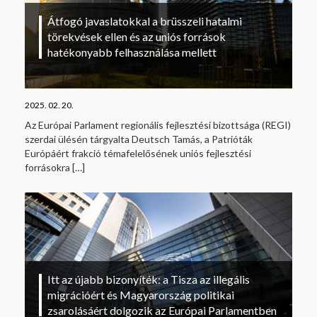
Átfogó javaslatokkal a brüsszeli hatalmi
törekvések ellen és az uniós források
hatékonyabb felhasználása mellett
2025. 02. 20.
Az Európai Parlament regionális fejlesztési bizottsága (REGI)
szerdai ülésén tárgyalta Deutsch Tamás, a Patrióták
Európáért frakció témafelelősének uniós fejlesztési
forrásokra
[…]
Itt az újabb bizonyíték: a Tisza az illegális
migrációért és Magyarország politikai
zsarolásáért dolgozik az Európai Parlamentben