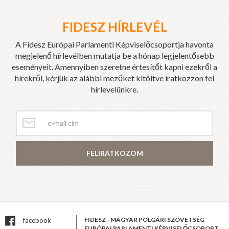
FIDESZ HÍRLEVÉL
A Fidesz Európai Parlamenti Képviselőcsoportja havonta
megjelenő hírlevélben mutatja be a hónap legjelentősebb
eseményeit. Amennyiben szeretne értesítőt kapni ezekről a
hírekről, kérjük az alábbi mezőket kitöltve iratkozzon fel
hírlevelünkre.
FELIRATKOZOM
FIDESZ - MAGYAR POLGÁRI SZÖVETSÉG
facebook
EURÓPAI PARLAMENTI KÉPVISELŐCSOPORT