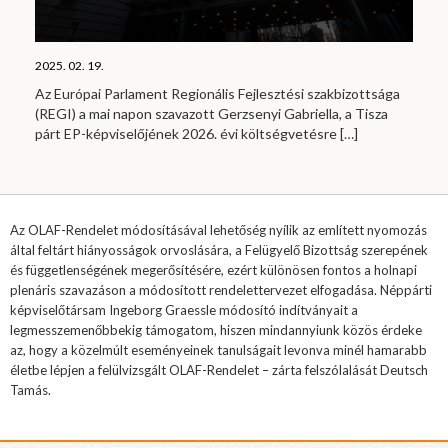
2025. 02. 19.
Az Európai Parlament Regionális Fejlesztési szakbizottsága
(REGI) a mai napon szavazott Gerzsenyi Gabriella, a Tisza
párt EP-képviselőjének 2026. évi költségvetésre
[…]
Az OLAF-Rendelet módosításával lehetőség nyílik az említett nyomozás
által feltárt hiányosságok orvoslására, a Felügyelő Bizottság szerepének
és függetlenségének megerősítésére, ezért különösen fontos a holnapi
plenáris szavazáson a módosított rendelettervezet elfogadása. Néppárti
képviselőtársam Ingeborg Graessle módosító indítványait a
legmesszemenőbbekig támogatom, hiszen mindannyiunk közös érdeke
az, hogy a közelmúlt eseményeinek tanulságait levonva minél hamarabb
életbe lépjen a felülvizsgált OLAF-Rendelet – zárta felszólalását Deutsch
Tamás.