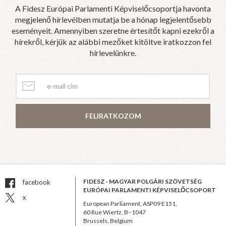
A Fidesz Európai Parlamenti Képviselőcsoportja havonta
megjelenő hírlevélben mutatja be a hónap legjelentősebb
eseményeit. Amennyiben szeretne értesítőt kapni ezekről a
hírekről, kérjük az alábbi mezőket kitöltve iratkozzon fel
hírlevelünkre.
FELIRATKOZOM
FIDESZ - MAGYAR POLGÁRI SZÖVETSÉG
facebook
EURÓPAI PARLAMENTI KÉPVISELŐCSOPORT
x
European Parliament, ASP09 E151,
60 Rue Wiertz, B–1047
Brussels, Belgium