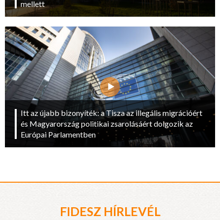
mellett
Itt az újabb bizonyíték: a Tisza az illegális migrációért
és Magyarország politikai zsarolásáért dolgozik az
Európai Parlamentben
FIDESZ HÍRLEVÉL