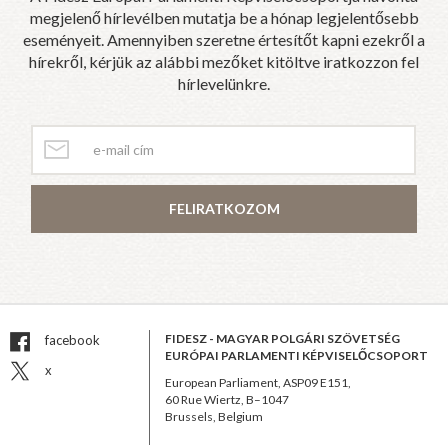
megjelenő hírlevélben mutatja be a hónap legjelentősebb
eseményeit. Amennyiben szeretne értesítőt kapni ezekről a
hírekről, kérjük az alábbi mezőket kitöltve iratkozzon fel
hírlevelünkre.
FELIRATKOZOM
FIDESZ - MAGYAR POLGÁRI SZÖVETSÉG
facebook
EURÓPAI PARLAMENTI KÉPVISELŐCSOPORT
x
European Parliament, ASP09 E151,
60 Rue Wiertz, B–1047
Brussels, Belgium