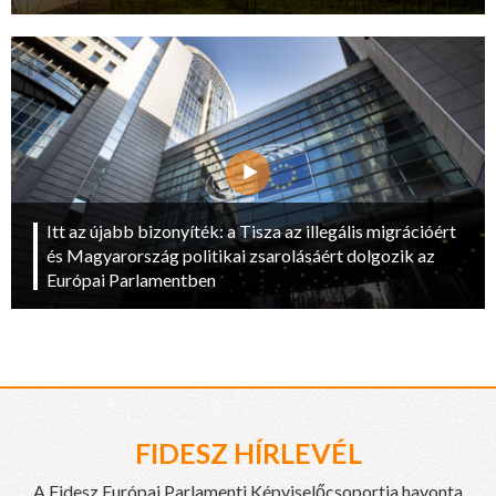
Itt az újabb bizonyíték: a Tisza az illegális migrációért
és Magyarország politikai zsarolásáért dolgozik az
Európai Parlamentben
FIDESZ HÍRLEVÉL
A Fidesz Európai Parlamenti Képviselőcsoportja havonta