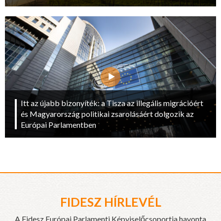
Itt az újabb bizonyíték: a Tisza az illegális migrációért
és Magyarország politikai zsarolásáért dolgozik az
Európai Parlamentben
FIDESZ HÍRLEVÉL
A Fidesz Európai Parlamenti Képviselőcsoportja havonta