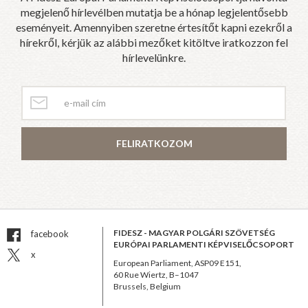
megjelenő hírlevélben mutatja be a hónap legjelentősebb
eseményeit. Amennyiben szeretne értesítőt kapni ezekről a
hírekről, kérjük az alábbi mezőket kitöltve iratkozzon fel
hírlevelünkre.
FELIRATKOZOM
FIDESZ - MAGYAR POLGÁRI SZÖVETSÉG
facebook
EURÓPAI PARLAMENTI KÉPVISELŐCSOPORT
x
European Parliament, ASP09 E151,
60 Rue Wiertz, B–1047
Brussels, Belgium