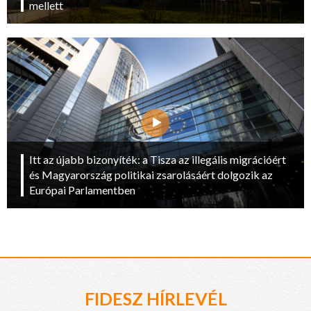
mellett
Itt az újabb bizonyíték: a Tisza az illegális migrációért
és Magyarország politikai zsarolásáért dolgozik az
Európai Parlamentben
FIDESZ HÍRLEVÉL