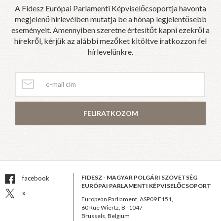
A Fidesz Európai Parlamenti Képviselőcsoportja havonta
megjelenő hírlevélben mutatja be a hónap legjelentősebb
eseményeit. Amennyiben szeretne értesítőt kapni ezekről a
hírekről, kérjük az alábbi mezőket kitöltve iratkozzon fel
hírlevelünkre.
FELIRATKOZOM
FIDESZ - MAGYAR POLGÁRI SZÖVETSÉG
facebook
EURÓPAI PARLAMENTI KÉPVISELŐCSOPORT
x
European Parliament, ASP09 E151,
60 Rue Wiertz, B–1047
Brussels, Belgium