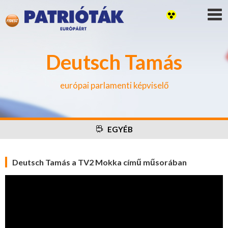
Deutsch Tamás
európai parlamenti képviselő
EGYÉB
Deutsch Tamás a TV2 Mokka című műsorában