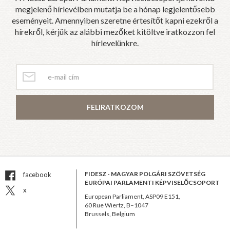
megjelenő hírlevélben mutatja be a hónap legjelentősebb
eseményeit. Amennyiben szeretne értesítőt kapni ezekről a
hírekről, kérjük az alábbi mezőket kitöltve iratkozzon fel
hírlevelünkre.
FELIRATKOZOM
FIDESZ - MAGYAR POLGÁRI SZÖVETSÉG
facebook
EURÓPAI PARLAMENTI KÉPVISELŐCSOPORT
x
European Parliament, ASP09 E151,
60 Rue Wiertz, B–1047
Brussels, Belgium