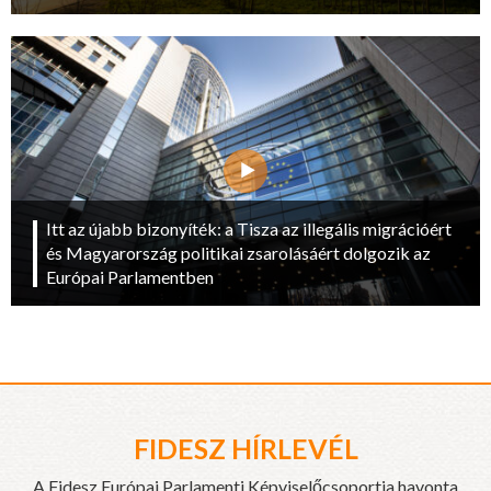
Itt az újabb bizonyíték: a Tisza az illegális migrációért
és Magyarország politikai zsarolásáért dolgozik az
Európai Parlamentben
FIDESZ HÍRLEVÉL
A Fidesz Európai Parlamenti Képviselőcsoportja havonta