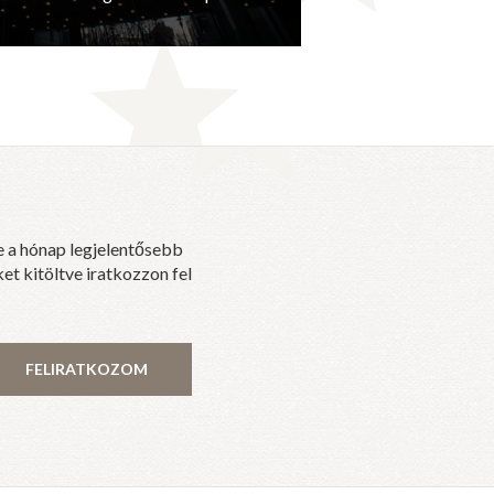
e a hónap legjelentősebb
et kitöltve iratkozzon fel
FELIRATKOZOM