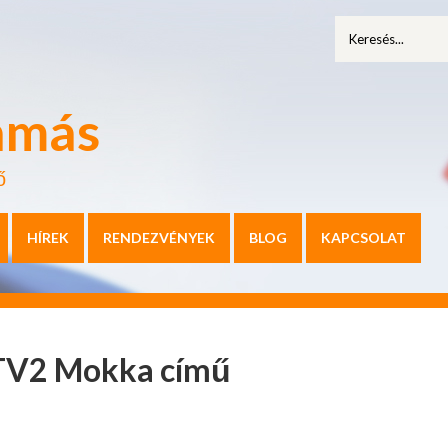
amás
ő
HÍREK
RENDEZVÉNYEK
BLOG
KAPCSOLAT
 TV2 Mokka című