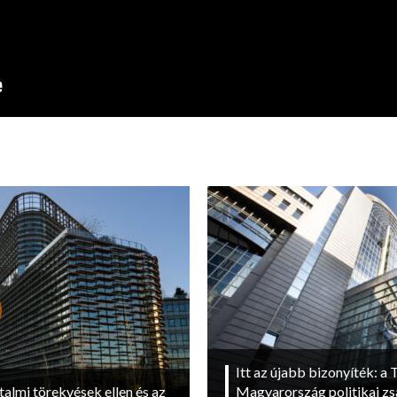
Itt az újabb bizonyíték: a T
talmi törekvések ellen és az
Magyarország politikai zs