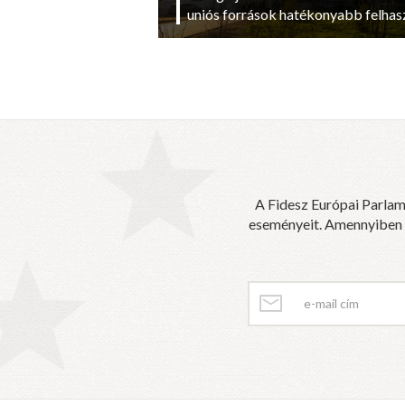
uniós források hatékonyabb felhas
A Fidesz Európai Parlam
eseményeit. Amennyiben sz