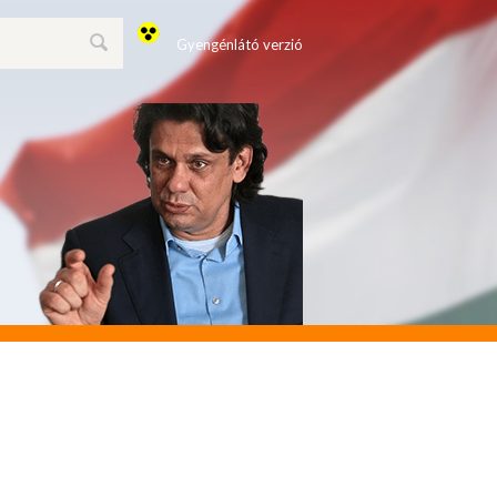
Gyengénlátó verzió