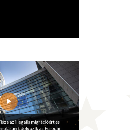
isza az illegális migrációért és
arolásáért dolgozik az Európai