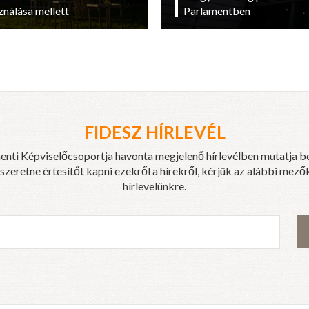
ználása mellett
Parlamentben
FIDESZ HÍRLEVÉL
enti Képviselőcsoportja havonta megjelenő hírlevélben mutatja b
eretne értesítőt kapni ezekről a hírekről, kérjük az alábbi mezők
hírlevelünkre.