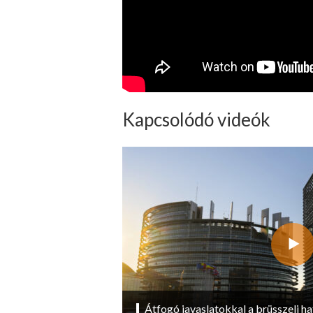
Kapcsolódó videók
Átfogó javaslatokkal a brüsszeli ha