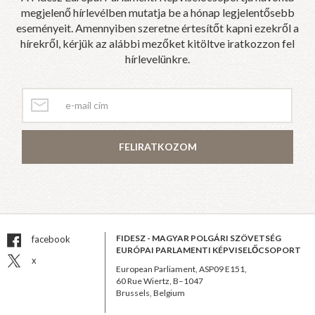
megjelenő hírlevélben mutatja be a hónap legjelentősebb
eseményeit. Amennyiben szeretne értesítőt kapni ezekről a
hírekről, kérjük az alábbi mezőket kitöltve iratkozzon fel
hírlevelünkre.
FELIRATKOZOM
FIDESZ - MAGYAR POLGÁRI SZÖVETSÉG
facebook
EURÓPAI PARLAMENTI KÉPVISELŐCSOPORT
x
European Parliament, ASP09 E151,
60 Rue Wiertz, B–1047
Brussels, Belgium