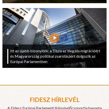
Itt az újabb bizonyíték: a Tisza az illegális migrációért
és Magyarország politikai zsarolásáért dolgozik az
Európai Parlamentben
FIDESZ HÍRLEVÉL
A Fidesz Európai Parlamenti Képviselőcsoportja havonta