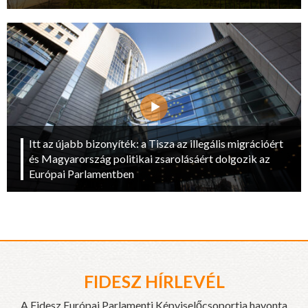
Itt az újabb bizonyíték: a Tisza az illegális migrációért
és Magyarország politikai zsarolásáért dolgozik az
Európai Parlamentben
FIDESZ HÍRLEVÉL
A Fidesz Európai Parlamenti Képviselőcsoportja havonta