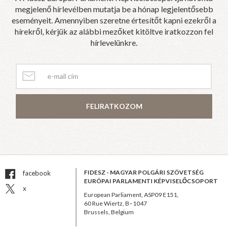
megjelenő hírlevélben mutatja be a hónap legjelentősebb
eseményeit. Amennyiben szeretne értesítőt kapni ezekről a
hírekről, kérjük az alábbi mezőket kitöltve iratkozzon fel
hírlevelünkre.
FELIRATKOZOM
FIDESZ - MAGYAR POLGÁRI SZÖVETSÉG
facebook
EURÓPAI PARLAMENTI KÉPVISELŐCSOPORT
x
European Parliament, ASP09 E151,
60 Rue Wiertz, B–1047
Brussels, Belgium