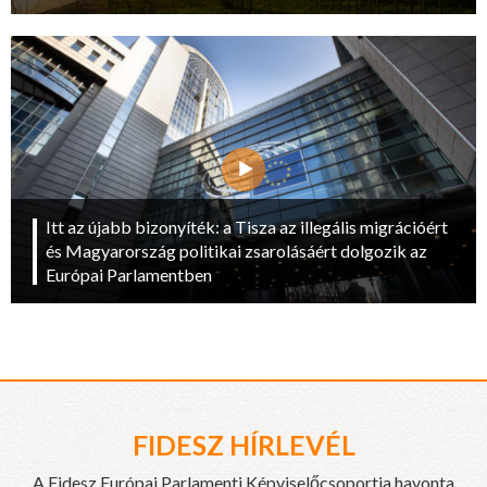
Itt az újabb bizonyíték: a Tisza az illegális migrációért
és Magyarország politikai zsarolásáért dolgozik az
Európai Parlamentben
FIDESZ HÍRLEVÉL
A Fidesz Európai Parlamenti Képviselőcsoportja havonta