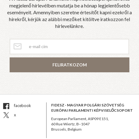
megjelenő hírlevélben mutatja be a hónap legjelentősebb
eseményeit. Amennyiben szeretne értesítőt kapni ezekről a
hírekről, kérjük az alábbi mezőket kitöltve iratkozzon fel
hírlevelünkre.
FELIRATKOZOM
FIDESZ - MAGYAR POLGÁRI SZÖVETSÉG
facebook
EURÓPAI PARLAMENTI KÉPVISELŐCSOPORT
x
European Parliament, ASP09 E151,
60 Rue Wiertz, B–1047
Brussels, Belgium