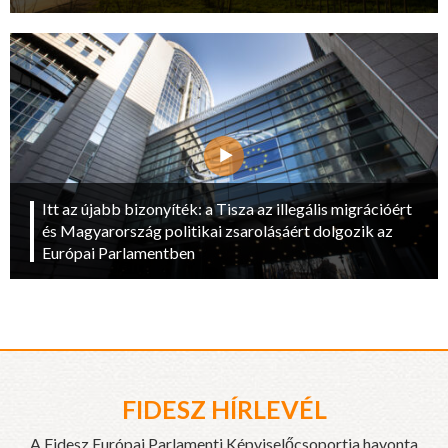
Itt az újabb bizonyíték: a Tisza az illegális migrációért
és Magyarország politikai zsarolásáért dolgozik az
Európai Parlamentben
FIDESZ HÍRLEVÉL
A Fidesz Európai Parlamenti Képviselőcsoportja havonta