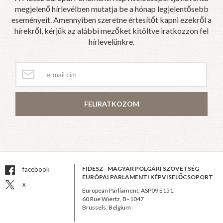
megjelenő hírlevélben mutatja be a hónap legjelentősebb
eseményeit. Amennyiben szeretne értesítőt kapni ezekről a
hírekről, kérjük az alábbi mezőket kitöltve iratkozzon fel
hírlevelünkre.
FELIRATKOZOM
FIDESZ - MAGYAR POLGÁRI SZÖVETSÉG
facebook
EURÓPAI PARLAMENTI KÉPVISELŐCSOPORT
x
European Parliament, ASP09 E151,
60 Rue Wiertz, B–1047
Brussels, Belgium