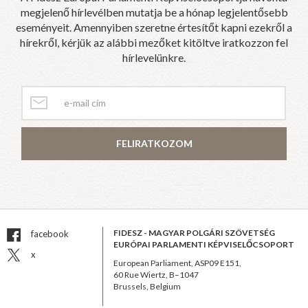
megjelenő hírlevélben mutatja be a hónap legjelentősebb
eseményeit. Amennyiben szeretne értesítőt kapni ezekről a
hírekről, kérjük az alábbi mezőket kitöltve iratkozzon fel
hírlevelünkre.
FELIRATKOZOM
FIDESZ - MAGYAR POLGÁRI SZÖVETSÉG
facebook
EURÓPAI PARLAMENTI KÉPVISELŐCSOPORT
x
European Parliament, ASP09 E151,
60 Rue Wiertz, B–1047
Brussels, Belgium