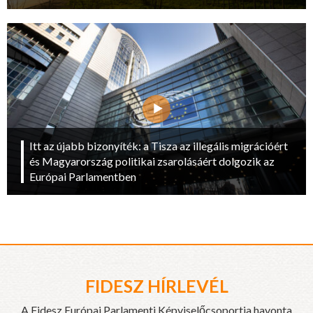
Itt az újabb bizonyíték: a Tisza az illegális migrációért
és Magyarország politikai zsarolásáért dolgozik az
Európai Parlamentben
FIDESZ HÍRLEVÉL
A Fidesz Európai Parlamenti Képviselőcsoportja havonta