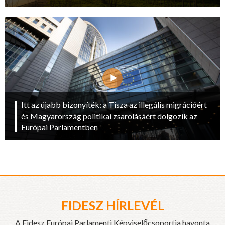
Itt az újabb bizonyíték: a Tisza az illegális migrációért
és Magyarország politikai zsarolásáért dolgozik az
Európai Parlamentben
FIDESZ HÍRLEVÉL
A Fidesz Európai Parlamenti Képviselőcsoportja havonta