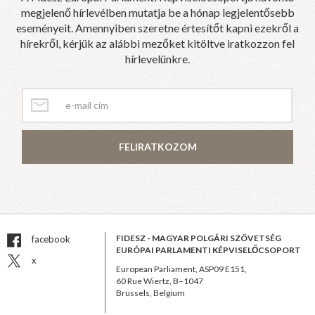
megjelenő hírlevélben mutatja be a hónap legjelentősebb
eseményeit. Amennyiben szeretne értesítőt kapni ezekről a
hírekről, kérjük az alábbi mezőket kitöltve iratkozzon fel
hírlevelünkre.
FELIRATKOZOM
FIDESZ - MAGYAR POLGÁRI SZÖVETSÉG
facebook
EURÓPAI PARLAMENTI KÉPVISELŐCSOPORT
x
European Parliament, ASP09 E151,
60 Rue Wiertz, B–1047
Brussels, Belgium