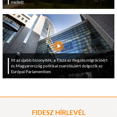
mellett
Itt az újabb bizonyíték: a Tisza az illegális migrációért
és Magyarország politikai zsarolásáért dolgozik az
Európai Parlamentben
FIDESZ HÍRLEVÉL