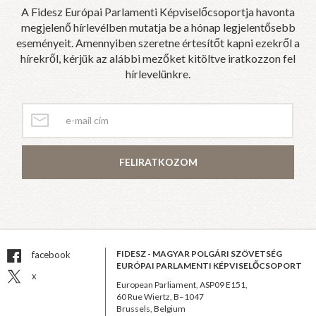
A Fidesz Európai Parlamenti Képviselőcsoportja havonta
megjelenő hírlevélben mutatja be a hónap legjelentősebb
eseményeit. Amennyiben szeretne értesítőt kapni ezekről a
hírekről, kérjük az alábbi mezőket kitöltve iratkozzon fel
hírlevelünkre.
FELIRATKOZOM
FIDESZ - MAGYAR POLGÁRI SZÖVETSÉG
facebook
EURÓPAI PARLAMENTI KÉPVISELŐCSOPORT
x
European Parliament, ASP09 E151,
60 Rue Wiertz, B–1047
Brussels, Belgium