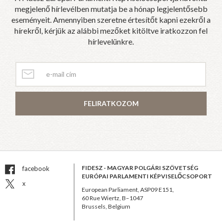
megjelenő hírlevélben mutatja be a hónap legjelentősebb
eseményeit. Amennyiben szeretne értesítőt kapni ezekről a
hírekről, kérjük az alábbi mezőket kitöltve iratkozzon fel
hírlevelünkre.
FELIRATKOZOM
FIDESZ - MAGYAR POLGÁRI SZÖVETSÉG
facebook
EURÓPAI PARLAMENTI KÉPVISELŐCSOPORT
x
European Parliament, ASP09 E151,
60 Rue Wiertz, B–1047
Brussels, Belgium