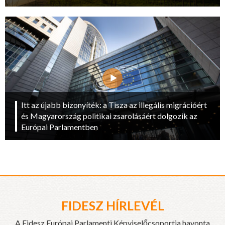
Itt az újabb bizonyíték: a Tisza az illegális migrációért
és Magyarország politikai zsarolásáért dolgozik az
Európai Parlamentben
FIDESZ HÍRLEVÉL
A Fidesz Európai Parlamenti Képviselőcsoportja havonta