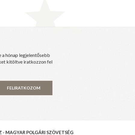
e a hónap legjelentősebb
et kitöltve iratkozzon fel
FELIRATKOZOM
Z - MAGYAR POLGÁRI SZÖVETSÉG