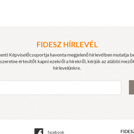
FIDESZ HÍRLEVÉL
enti Képviselőcsoportja havonta megjelenő hírlevélben mutatja b
eretne értesítőt kapni ezekről a hírekről, kérjük az alábbi mezők
hírlevelünkre.
FIDES
facebook