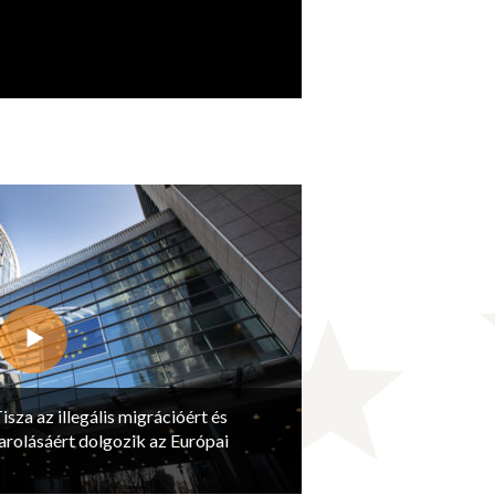
isza az illegális migrációért és
arolásáért dolgozik az Európai