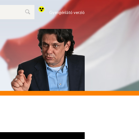
Gyengénlátó verzió