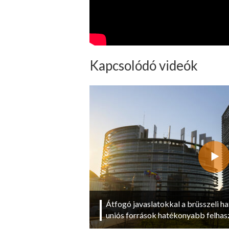
Kapcsolódó videók
Átfogó javaslatokkal a brüsszeli ha
uniós források hatékonyabb felhas