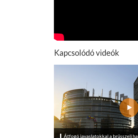
Kapcsolódó videók
Átfogó javaslatokkal a brüsszeli ha