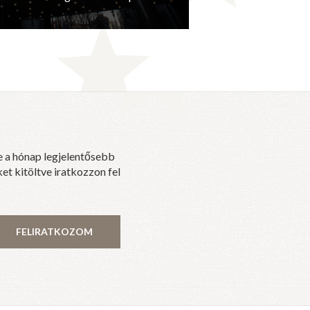
e a hónap legjelentősebb
et kitöltve iratkozzon fel
FELIRATKOZOM