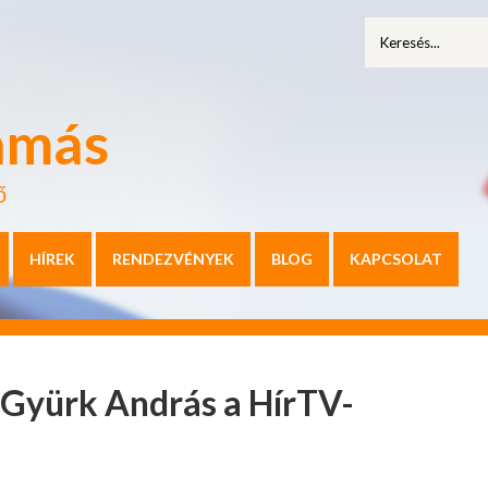
amás
ő
HÍREK
RENDEZVÉNYEK
BLOG
KAPCSOLAT
 Gyürk András a HírTV-