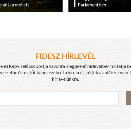
ználása mellett
Parlamentben
FIDESZ HÍRLEVÉL
enti Képviselőcsoportja havonta megjelenő hírlevélben mutatja b
eretne értesítőt kapni ezekről a hírekről, kérjük az alábbi mezők
hírlevelünkre.