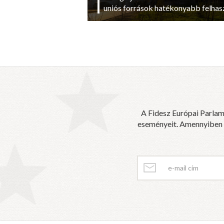
uniós források hatékonyabb felhas
A Fidesz Európai Parlam
eseményeit. Amennyiben sz