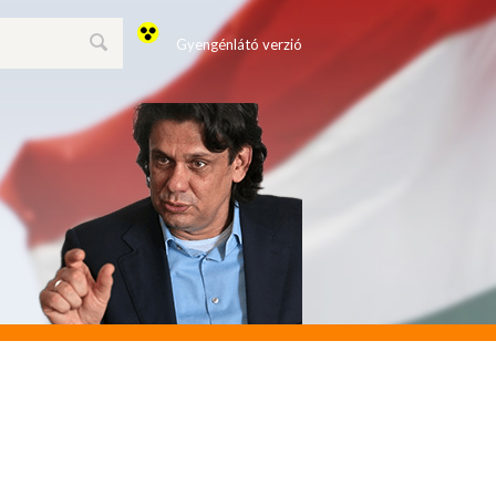
Gyengénlátó verzió