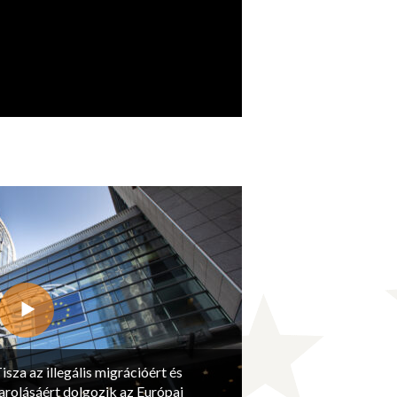
isza az illegális migrációért és
arolásáért dolgozik az Európai