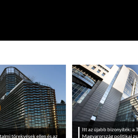
Itt az újabb bizonyíték: a T
talmi törekvések ellen és az
Magyarország politikai zs