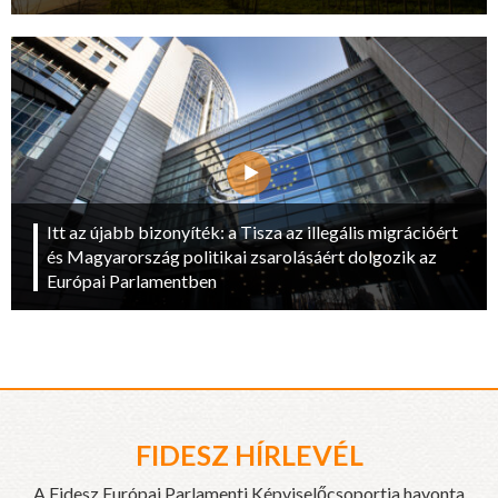
Itt az újabb bizonyíték: a Tisza az illegális migrációért
és Magyarország politikai zsarolásáért dolgozik az
Európai Parlamentben
FIDESZ HÍRLEVÉL
A Fidesz Európai Parlamenti Képviselőcsoportja havonta