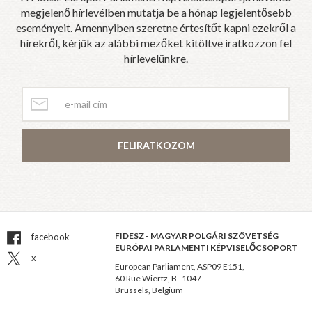
megjelenő hírlevélben mutatja be a hónap legjelentősebb
eseményeit. Amennyiben szeretne értesítőt kapni ezekről a
hírekről, kérjük az alábbi mezőket kitöltve iratkozzon fel
hírlevelünkre.
FELIRATKOZOM
FIDESZ - MAGYAR POLGÁRI SZÖVETSÉG
facebook
EURÓPAI PARLAMENTI KÉPVISELŐCSOPORT
x
European Parliament, ASP09 E151,
60 Rue Wiertz, B–1047
Brussels, Belgium