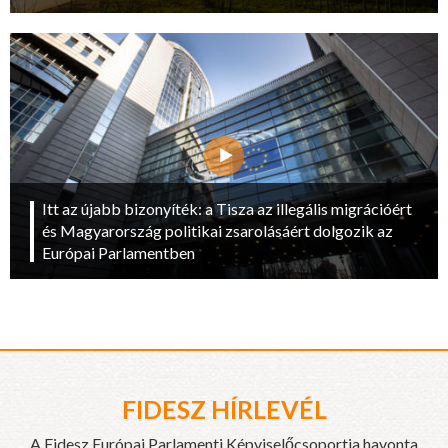
Itt az újabb bizonyíték: a Tisza az illegális migrációért
és Magyarország politikai zsarolásáért dolgozik az
Európai Parlamentben
FIDESZ HÍRLEVÉL
A Fidesz Európai Parlamenti Képviselőcsoportja havonta