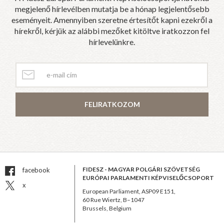
megjelenő hírlevélben mutatja be a hónap legjelentősebb
eseményeit. Amennyiben szeretne értesítőt kapni ezekről a
hírekről, kérjük az alábbi mezőket kitöltve iratkozzon fel
hírlevelünkre.
FELIRATKOZOM
FIDESZ - MAGYAR POLGÁRI SZÖVETSÉG
facebook
EURÓPAI PARLAMENTI KÉPVISELŐCSOPORT
x
European Parliament, ASP09 E151,
60 Rue Wiertz, B–1047
Brussels, Belgium