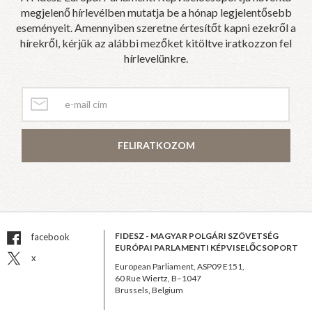
megjelenő hírlevélben mutatja be a hónap legjelentősebb
eseményeit. Amennyiben szeretne értesítőt kapni ezekről a
hírekről, kérjük az alábbi mezőket kitöltve iratkozzon fel
hírlevelünkre.
FELIRATKOZOM
FIDESZ - MAGYAR POLGÁRI SZÖVETSÉG
facebook
EURÓPAI PARLAMENTI KÉPVISELŐCSOPORT
x
European Parliament, ASP09 E151,
60 Rue Wiertz, B–1047
Brussels, Belgium