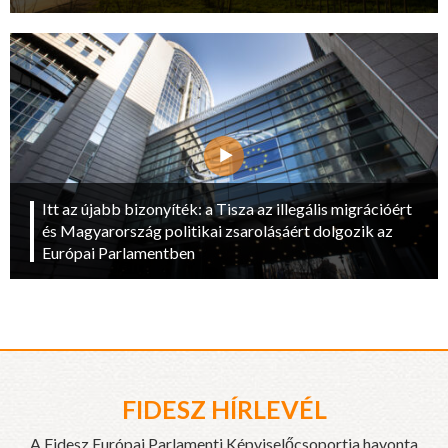
Itt az újabb bizonyíték: a Tisza az illegális migrációért
és Magyarország politikai zsarolásáért dolgozik az
Európai Parlamentben
FIDESZ HÍRLEVÉL
A Fidesz Európai Parlamenti Képviselőcsoportja havonta