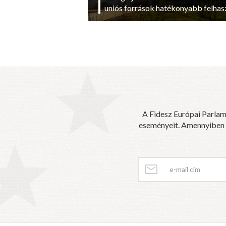
uniós források hatékonyabb felhas
A Fidesz Európai Parlam
eseményeit. Amennyiben sz