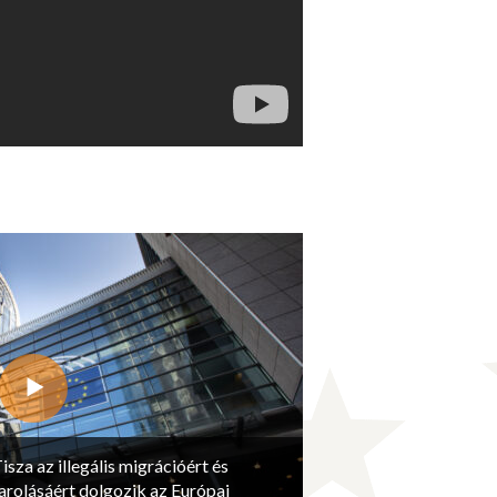
isza az illegális migrációért és
arolásáért dolgozik az Európai