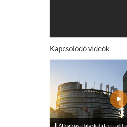
Kapcsolódó videók
Átfogó javaslatokkal a brüsszeli ha