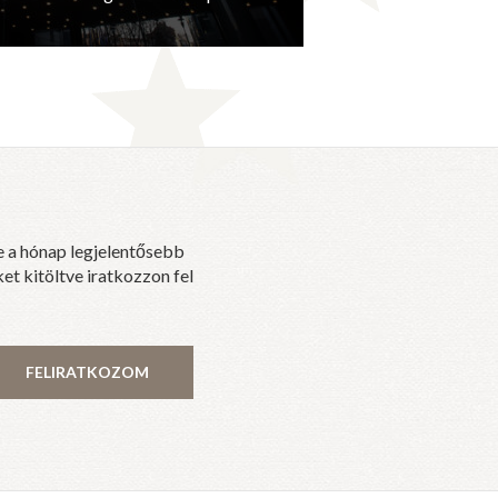
e a hónap legjelentősebb
et kitöltve iratkozzon fel
FELIRATKOZOM