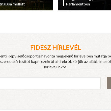
ználása mellett
Parlamentben
FIDESZ HÍRLEVÉL
enti Képviselőcsoportja havonta megjelenő hírlevélben mutatja b
eretne értesítőt kapni ezekről a hírekről, kérjük az alábbi mezők
hírlevelünkre.