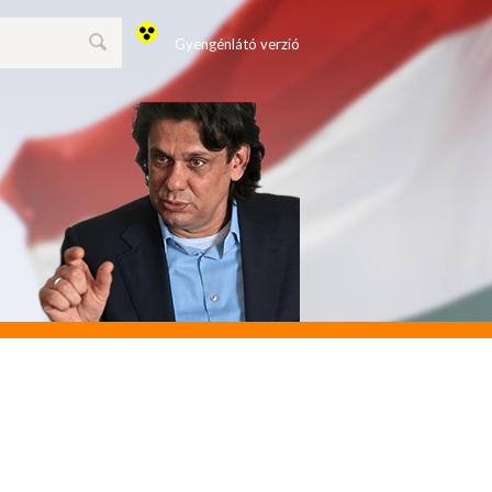
Gyengénlátó verzió