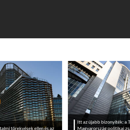
Itt az újabb bizonyíték: a T
talmi törekvések ellen és az
Magyarország politikai zs