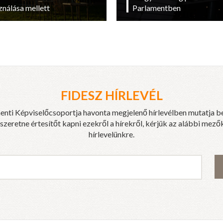
ználása mellett
Parlamentben
FIDESZ HÍRLEVÉL
enti Képviselőcsoportja havonta megjelenő hírlevélben mutatja b
eretne értesítőt kapni ezekről a hírekről, kérjük az alábbi mezők
hírlevelünkre.