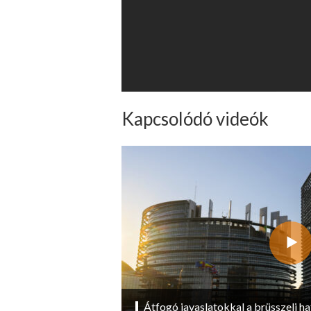
Kapcsolódó videók
Átfogó javaslatokkal a brüsszeli ha