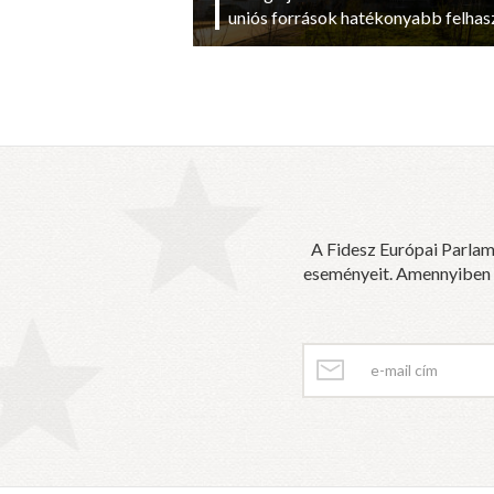
uniós források hatékonyabb felhas
A Fidesz Európai Parlam
eseményeit. Amennyiben sz