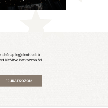
e a hónap legjelentősebb
et kitöltve iratkozzon fel
FELIRATKOZOM