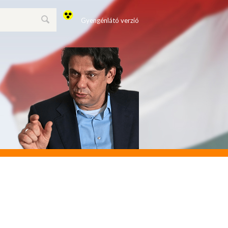
Gyengénlátó verzió