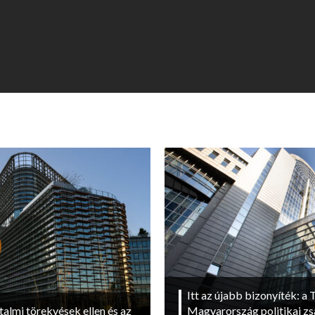
Itt az újabb bizonyíték: a T
talmi törekvések ellen és az
Magyarország politikai zs