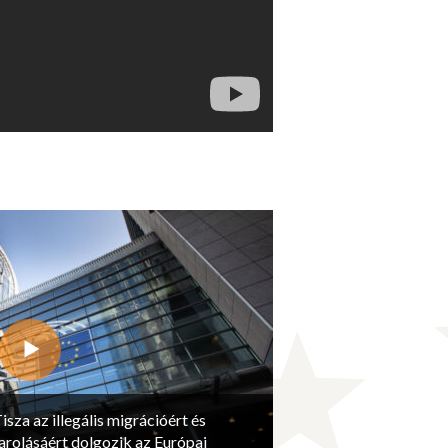
isza az illegális migrációért és
arolásáért dolgozik az Európai