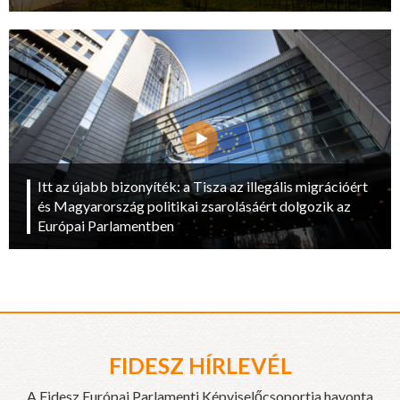
Itt az újabb bizonyíték: a Tisza az illegális migrációért
és Magyarország politikai zsarolásáért dolgozik az
Európai Parlamentben
FIDESZ HÍRLEVÉL
A Fidesz Európai Parlamenti Képviselőcsoportja havonta