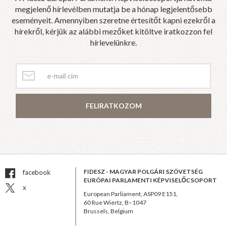
megjelenő hírlevélben mutatja be a hónap legjelentősebb
eseményeit. Amennyiben szeretne értesítőt kapni ezekről a
hírekről, kérjük az alábbi mezőket kitöltve iratkozzon fel
hírlevelünkre.
FELIRATKOZOM
FIDESZ - MAGYAR POLGÁRI SZÖVETSÉG
facebook
EURÓPAI PARLAMENTI KÉPVISELŐCSOPORT
x
European Parliament, ASP09 E151,
60 Rue Wiertz, B–1047
Brussels, Belgium