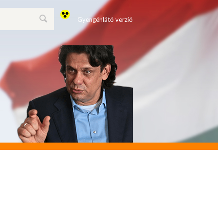
Gyengénlátó verzió