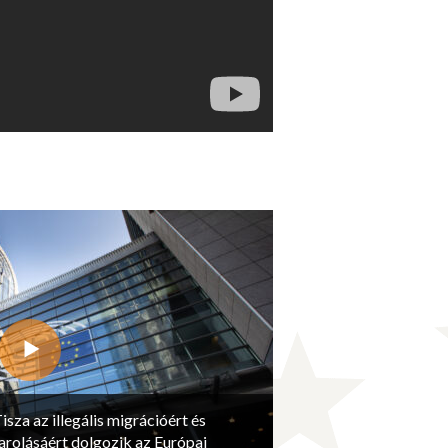
isza az illegális migrációért és
arolásáért dolgozik az Európai