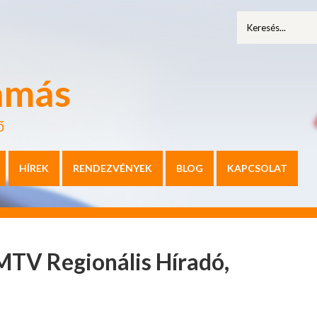
amás
ő
HÍREK
RENDEZVÉNYEK
BLOG
KAPCSOLAT
MTV Regionális Híradó,