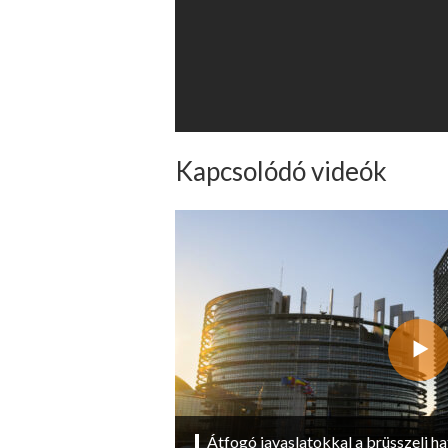
Kapcsolódó videók
Átfogó javaslatokkal a brüsszeli ha