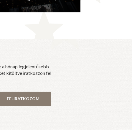
e a hónap legjelentősebb
et kitöltve iratkozzon fel
FELIRATKOZOM