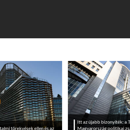
Itt az újabb bizonyíték: a T
talmi törekvések ellen és az
Magyarország politikai zs