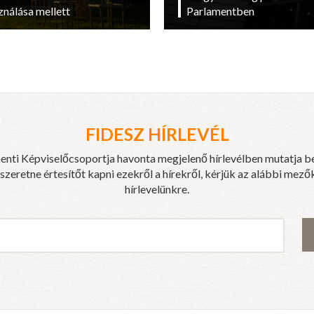
ználása mellett
Parlamentben
FIDESZ HÍRLEVÉL
enti Képviselőcsoportja havonta megjelenő hírlevélben mutatja b
eretne értesítőt kapni ezekről a hírekről, kérjük az alábbi mezők
hírlevelünkre.