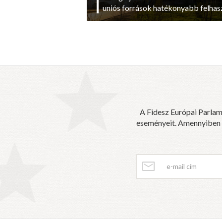
uniós források hatékonyabb felhas
A Fidesz Európai Parlam
eseményeit. Amennyiben sz