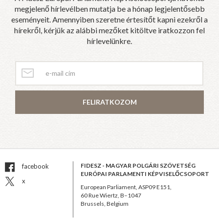
megjelenő hírlevélben mutatja be a hónap legjelentősebb
eseményeit. Amennyiben szeretne értesítőt kapni ezekről a
hírekről, kérjük az alábbi mezőket kitöltve iratkozzon fel
hírlevelünkre.
FELIRATKOZOM
FIDESZ - MAGYAR POLGÁRI SZÖVETSÉG
facebook
EURÓPAI PARLAMENTI KÉPVISELŐCSOPORT
x
European Parliament, ASP09 E151,
60 Rue Wiertz, B–1047
Brussels, Belgium