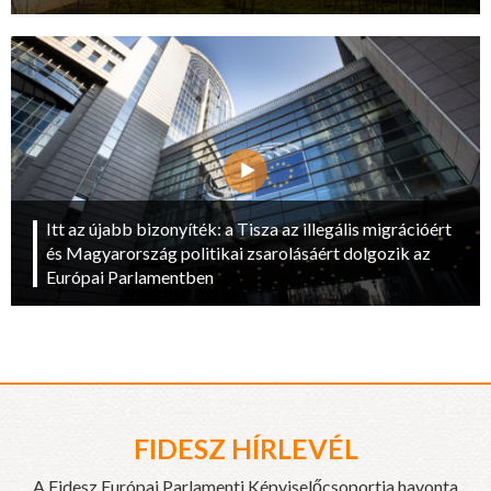
Itt az újabb bizonyíték: a Tisza az illegális migrációért
és Magyarország politikai zsarolásáért dolgozik az
Európai Parlamentben
FIDESZ HÍRLEVÉL
A Fidesz Európai Parlamenti Képviselőcsoportja havonta