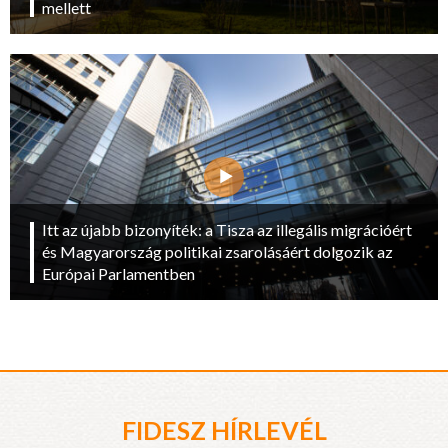
mellett
Itt az újabb bizonyíték: a Tisza az illegális migrációért
és Magyarország politikai zsarolásáért dolgozik az
Európai Parlamentben
FIDESZ HÍRLEVÉL