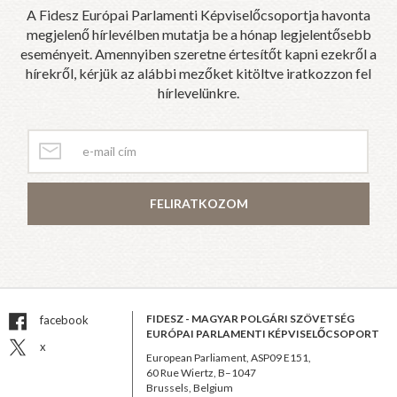
A Fidesz Európai Parlamenti Képviselőcsoportja havonta
megjelenő hírlevélben mutatja be a hónap legjelentősebb
eseményeit. Amennyiben szeretne értesítőt kapni ezekről a
hírekről, kérjük az alábbi mezőket kitöltve iratkozzon fel
hírlevelünkre.
FELIRATKOZOM
FIDESZ - MAGYAR POLGÁRI SZÖVETSÉG
facebook
EURÓPAI PARLAMENTI KÉPVISELŐCSOPORT
x
European Parliament, ASP09 E151,
60 Rue Wiertz, B–1047
Brussels, Belgium