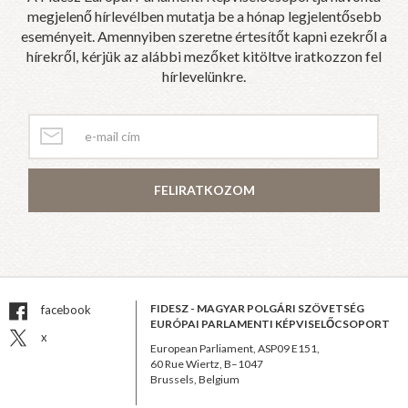
megjelenő hírlevélben mutatja be a hónap legjelentősebb
eseményeit. Amennyiben szeretne értesítőt kapni ezekről a
hírekről, kérjük az alábbi mezőket kitöltve iratkozzon fel
hírlevelünkre.
FELIRATKOZOM
FIDESZ - MAGYAR POLGÁRI SZÖVETSÉG
facebook
EURÓPAI PARLAMENTI KÉPVISELŐCSOPORT
x
European Parliament, ASP09 E151,
60 Rue Wiertz, B–1047
Brussels, Belgium