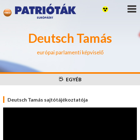
Deutsch Tamás
európai parlamenti képviselő
EGYÉB
Deutsch Tamás sajtótájékoztatója