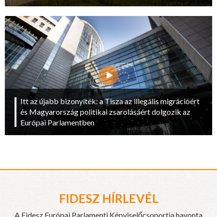
Itt az újabb bizonyíték: a Tisza az illegális migrációért
és Magyarország politikai zsarolásáért dolgozik az
Európai Parlamentben
FIDESZ HÍRLEVÉL
A Fidesz Európai Parlamenti Képviselőcsoportja havonta