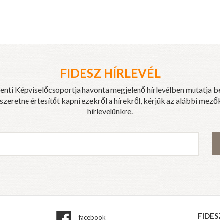
FIDESZ HÍRLEVÉL
enti Képviselőcsoportja havonta megjelenő hírlevélben mutatja b
eretne értesítőt kapni ezekről a hírekről, kérjük az alábbi mezők
hírlevelünkre.
FIDES
facebook