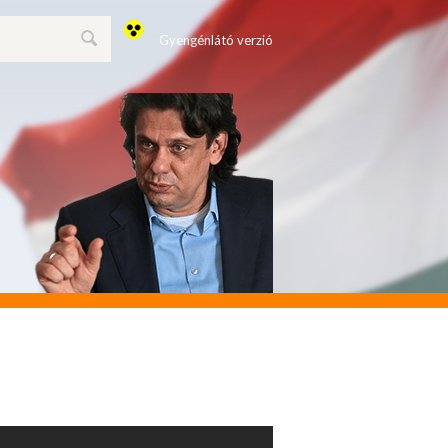
Gyengénlátó verzió