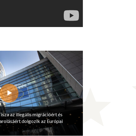
isza az illegális migrációért és
arolásáért dolgozik az Európai