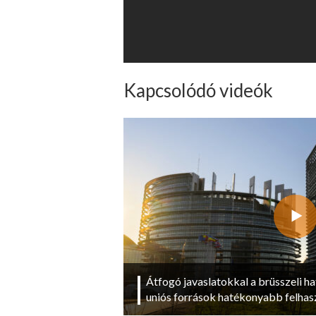
Kapcsolódó videók
Átfogó javaslatokkal a brüsszeli ha
uniós források hatékonyabb felhas