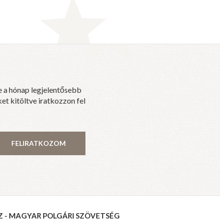
e a hónap legjelentősebb
et kitöltve iratkozzon fel
FELIRATKOZOM
Z - MAGYAR POLGÁRI SZÖVETSÉG