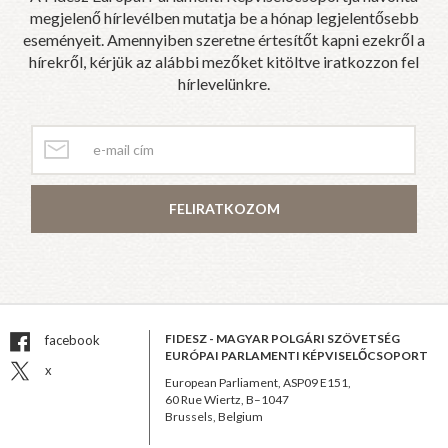
megjelenő hírlevélben mutatja be a hónap legjelentősebb
eseményeit. Amennyiben szeretne értesítőt kapni ezekről a
hírekről, kérjük az alábbi mezőket kitöltve iratkozzon fel
hírlevelünkre.
FELIRATKOZOM
FIDESZ - MAGYAR POLGÁRI SZÖVETSÉG
facebook
EURÓPAI PARLAMENTI KÉPVISELŐCSOPORT
x
European Parliament, ASP09 E151,
60 Rue Wiertz, B–1047
Brussels, Belgium