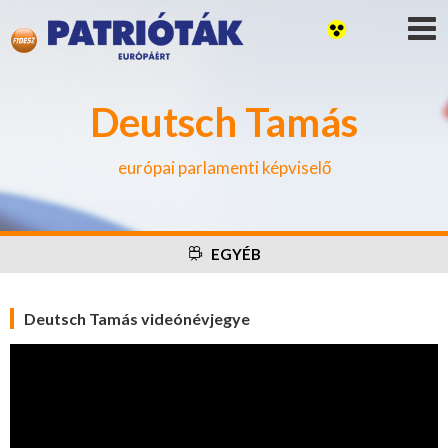
Deutsch Tamás
európai parlamenti képviselő
EGYÉB
Deutsch Tamás videónévjegye