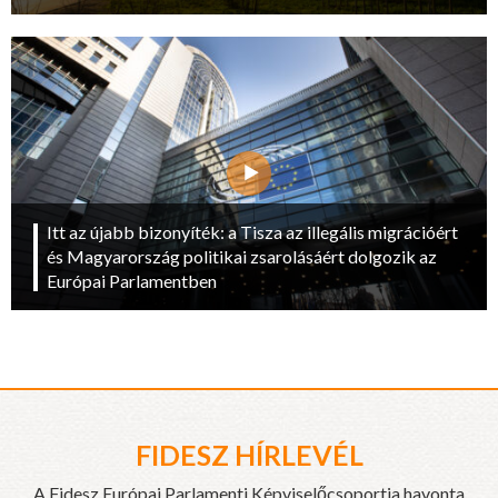
Itt az újabb bizonyíték: a Tisza az illegális migrációért
és Magyarország politikai zsarolásáért dolgozik az
Európai Parlamentben
FIDESZ HÍRLEVÉL
A Fidesz Európai Parlamenti Képviselőcsoportja havonta