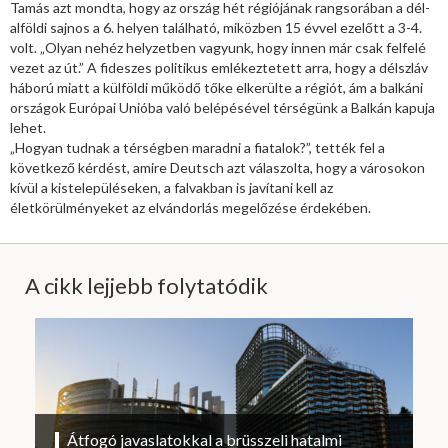
Tamás azt mondta, hogy az ország hét régiójának rangsorában a dél-
alföldi sajnos a 6. helyen található, miközben 15 évvel ezelőtt a 3-4.
volt. „Olyan nehéz helyzetben vagyunk, hogy innen már csak felfelé
vezet az út.” A fideszes politikus emlékeztetett arra, hogy a délszláv
háború miatt a külföldi működő tőke elkerülte a régiót, ám a balkáni
országok Európai Unióba való belépésével térségünk a Balkán kapuja
lehet.
„Hogyan tudnak a térségben maradni a fiatalok?”, tették fel a
következő kérdést, amire Deutsch azt válaszolta, hogy a városokon
kívül a kistelepüléseken, a falvakban is javítani kell az
életkörülményeket az elvándorlás megelőzése érdekében.
A cikk lejjebb folytatódik
Átfogó javaslatokkal a brüsszeli hatalmi