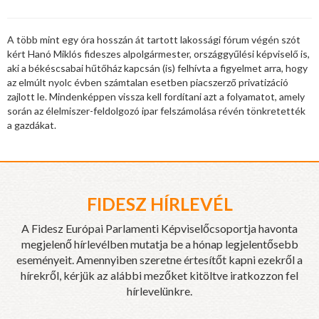
A több mint egy óra hosszán át tartott lakossági fórum végén szót
kért Hanó Miklós fideszes alpolgármester, országgyűlési képviselő is,
aki a békéscsabai hűtőház kapcsán (is) felhívta a figyelmet arra, hogy
az elmúlt nyolc évben számtalan esetben piacszerző privatizáció
zajlott le. Mindenképpen vissza kell fordítani azt a folyamatot, amely
során az élelmiszer-feldolgozó ipar felszámolása révén tönkretették
a gazdákat.
FIDESZ HÍRLEVÉL
A Fidesz Európai Parlamenti Képviselőcsoportja havonta
megjelenő hírlevélben mutatja be a hónap legjelentősebb
eseményeit. Amennyiben szeretne értesítőt kapni ezekről a
hírekről, kérjük az alábbi mezőket kitöltve iratkozzon fel
hírlevelünkre.