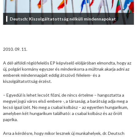
Deutsch: Kiszolgáltatottság nélküli mindennapokat
2010. 09. 11.
A dél-alföldi régiófelelős EP képviselő elöljáróban elmondta, hogy az
új, polgári kormány egyszer és mindenkorra a múltnak akarja adni az
emberek mindennapjait eddig átszövő félelem- és a
kiszolgáltatottság érzést.
– Egyedül is lehet lecsót főzni, de nincs értelme – hangoztatta a
megyei jogú város első embere -, a társaság, a barátság adja meg a
lecsó igazi ízét. No meg a csabai kolbász – az egyetlen hungarikum,
amelyben két hungarikum található: a csabai kolbász és az őrölt
paprika.
Arra a kérdésre, hogy mikor lesznek új munkahelyek, dr. Deutsch