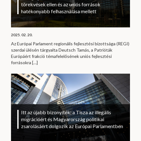
törekvések ellen és az uniós források
hatékonyabb felhasználása mellett
2025. 02. 20.
Az Európai Parlament regionális fejlesztési bizottsága (REGI)
szerdai ülésén tárgyalta Deutsch Tamás, a Patrióták
Európáért frakció témafelelősének uniós fejlesztési
forrásokra
[…]
Itt az újabb bizonyíték: a Tisza az illegális
migrációért és Magyarország politikai
zsarolásáért dolgozik az Európai Parlamentben