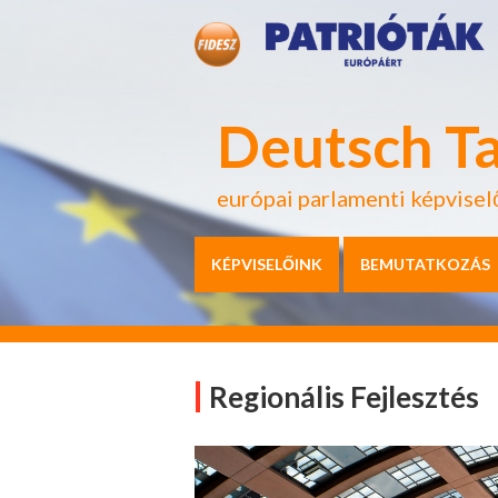
Deutsch T
európai parlamenti képvisel
KÉPVISELŐINK
BEMUTATKOZÁS
Regionális Fejlesztés