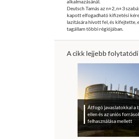
alkalmazásánál.
Deutsch Tamás az n+2, n+3 szabál
kapott elfogadható kifizetési kér
lazítására hívott fel, és kifejtett
tagállam többi régiójában.
A cikk lejjebb folytatód
Átfogó javaslatokkal a 
ellen és az uniós forrá
felhasználása mellett