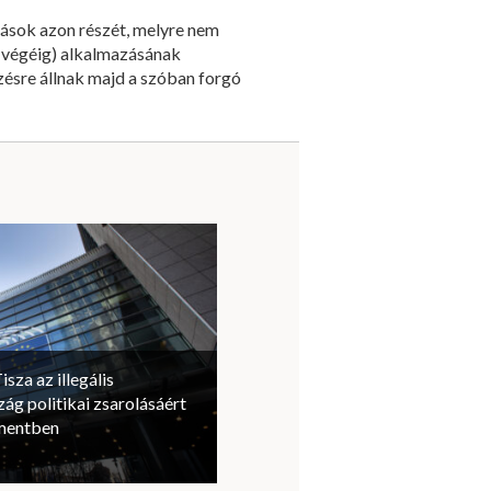
lások azon részét, melyre nem
v végéig) alkalmazásának
kezésre állnak majd a szóban forgó
isza az illegális
ág politikai zsarolásáért
amentben