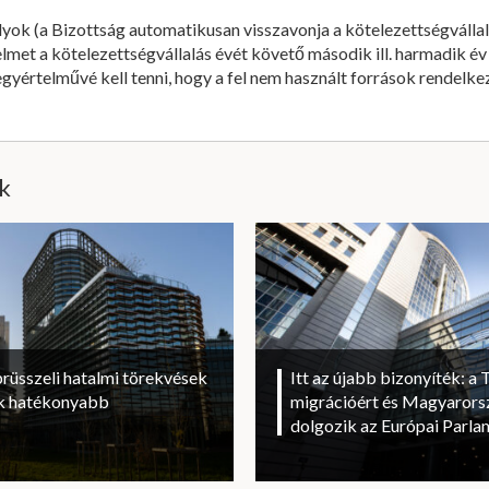
yok (a Bizottság automatikusan visszavonja a kötelezettségválla
elmet a kötelezettségvállalás évét követő második ill. harmadik é
e, egyértelművé kell tenni, hogy a fel nem használt források rendel
ik
brüsszeli hatalmi törekvések
Itt az újabb bizonyíték: a T
sok hatékonyabb
migrációért és Magyarorsz
dolgozik az Európai Parl