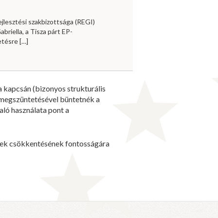
jlesztési szakbizottsága (REGI)
briella, a Tisza párt EP-
vetésre
[…]
 kapcsán (bizonyos strukturális
k megszüntetésével büntetnék a
aló használata pont a
rhek csökkentésének fontosságára