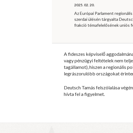
2025. 02. 20.
Az Európai Parlament regionális 
szerdai ülésén tárgyalta Deutsc
frakció témafelelősének uniós f
A fideszes képviselő aggodalmának
vagy pénzügyi feltételek nem telj
tagállamot), hiszen a regionális 
legrászorulóbb országokat érinte
Deutsch Tamás felszólalása végén
hívta fel a figyelmet.