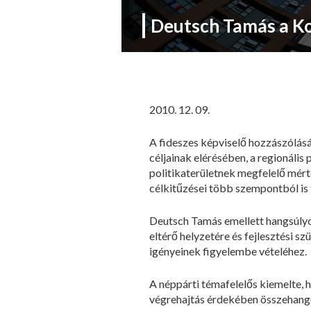
Deutsch Tamás a Koh
2010. 12. 09.
A fideszes képviselő hozzászólásá
céljainak elérésében, a regionáli
politikaterületnek megfelelő mért
célkitűzései több szempontból is
Deutsch Tamás emellett hangsúlyoz
eltérő helyzetére és fejlesztési s
igényeinek figyelembe vételéhez.
A néppárti témafelelős kiemelte, h
végrehajtás érdekében összehangol