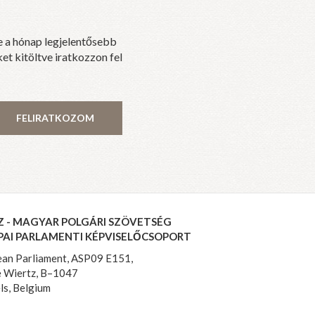
e a hónap legjelentősebb
et kitöltve iratkozzon fel
FELIRATKOZOM
Z - MAGYAR POLGÁRI SZÖVETSÉG
PAI PARLAMENTI KÉPVISELŐCSOPORT
an Parliament, ASP09 E151,
 Wiertz, B–1047
ls, Belgium