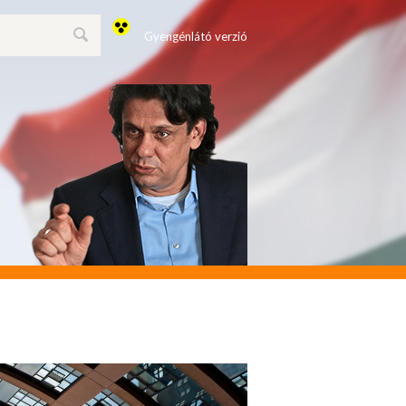
Gyengénlátó verzió