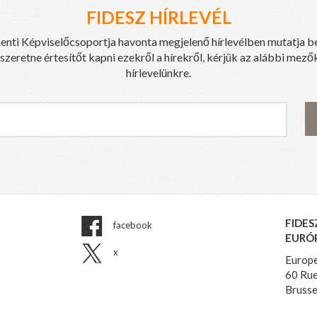
FIDESZ HÍRLEVÉL
enti Képviselőcsoportja havonta megjelenő hírlevélben mutatja b
eretne értesítőt kapni ezekről a hírekről, kérjük az alábbi mezők
hírlevelünkre.
FIDES
facebook
EURÓ
x
Europe
60 Rue
Brusse