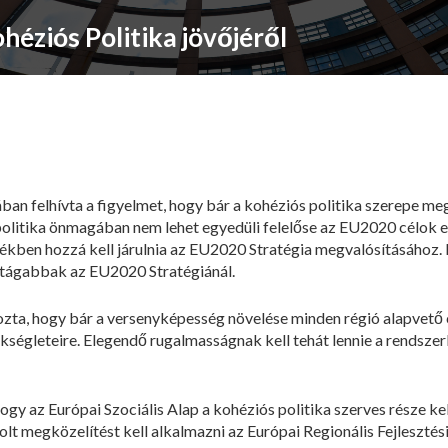
éziós Politika jövőjéről
ban felhívta a figyelmet, hogy bár a kohéziós politika szerepe 
s politika önmagában nem lehet egyedüli felelőse az EU2020 célok 
ékben hozzá kell járulnia az EU2020 Stratégia megvalósításához. 
 tágabbak az EU2020 Stratégiánál.
ta, hogy bár a versenyképesség növelése minden régió alapvető célj
zükségleteire. Elegendő rugalmasságnak kell tehát lennie a rendsze
ogy az Európai Szociális Alap a kohéziós politika szerves része k
t megközelítést kell alkalmazni az Európai Regionális Fejlesztési 