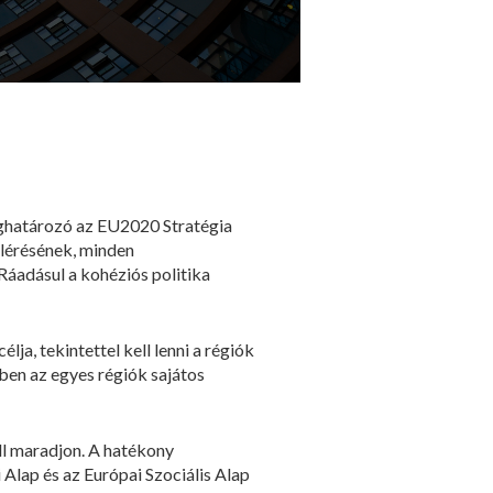
meghatározó az EU2020 Stratégia
elérésének, minden
Ráadásul a kohéziós politika
a, tekintettel kell lenni a régiók
rben az egyes régiók sajátos
ell maradjon. A hatékony
Alap és az Európai Szociális Alap