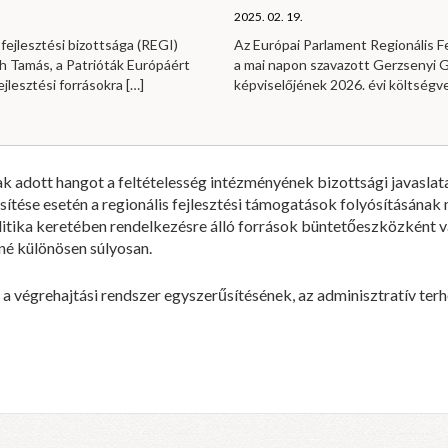
2025. 02. 19.
fejlesztési bizottsága (REGI)
Az Európai Parlament Regionális Fe
h Tamás, a Patrióták Európáért
a mai napon szavazott Gerzsenyi Ga
ejlesztési forrásokra
[…]
képviselőjének 2026. évi költség
 adott hangot a feltételesség intézményének bizottsági javaslata
esítése esetén a regionális fejlesztési támogatások folyósításána
politika keretében rendelkezésre álló források büntetőeszközként v
né különösen súlyosan.
 a végrehajtási rendszer egyszerűsítésének, az adminisztratív te