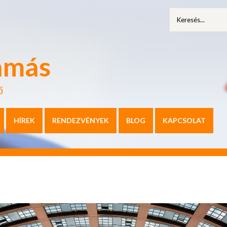
amás
ő
HÍREK
RENDEZVÉNYEK
BLOG
KAPCSOLAT