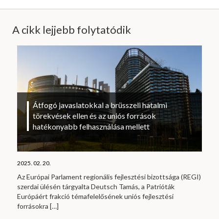
A cikk lejjebb folytatódik
Átfogó javaslatokkal a brüsszeli hatalmi
törekvések ellen és az uniós források
hatékonyabb felhasználása mellett
2025. 02. 20.
Az Európai Parlament regionális fejlesztési bizottsága (REGI)
szerdai ülésén tárgyalta Deutsch Tamás, a Patrióták
Európáért frakció témafelelősének uniós fejlesztési
forrásokra
[…]