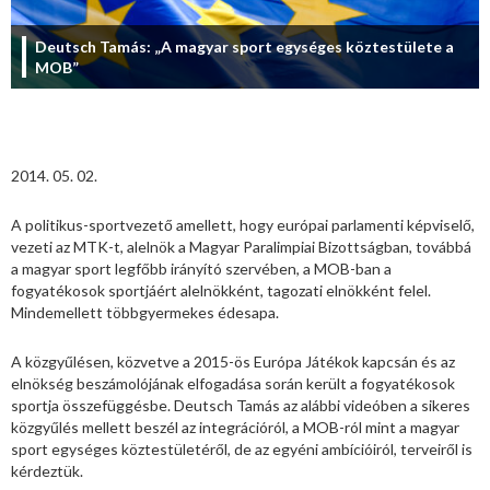
Deutsch Tamás: „A magyar sport egységes köztestülete a
MOB”
2014. 05. 02.
A politikus-sportvezető amellett, hogy európai parlamenti képviselő,
vezeti az MTK-t, alelnök a Magyar Paralimpiai Bizottságban, továbbá
a magyar sport legfőbb irányító szervében, a MOB-ban a
fogyatékosok sportjáért alelnökként, tagozati elnökként felel.
Mindemellett többgyermekes édesapa.
A közgyűlésen, közvetve a 2015-ös Európa Játékok kapcsán és az
elnökség beszámolójának elfogadása során került a fogyatékosok
sportja összefüggésbe. Deutsch Tamás az alábbi videóben a sikeres
közgyűlés mellett beszél az integrációról, a MOB-ról mint a magyar
sport egységes köztestületéről, de az egyéni ambícióiról, terveiről is
kérdeztük.