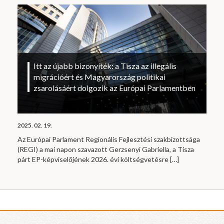
Itt az újabb bizonyíték: a Tisza az illegális
migrációért és Magyarország politikai
zsarolásáért dolgozik az Európai Parlamentben
2025. 02. 19.
Az Európai Parlament Regionális Fejlesztési szakbizottsága
(REGI) a mai napon szavazott Gerzsenyi Gabriella, a Tisza
párt EP-képviselőjének 2026. évi költségvetésre
[…]