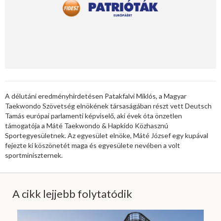
A délutáni eredményhirdetésen Patakfalvi Miklós, a Magyar
Taekwondo Szövetség elnökének társaságában részt vett Deutsch
Tamás európai parlamenti képviselő, aki évek óta önzetlen
támogatója a Máté Taekwondo & Hapkido Közhasznú
Sportegyesületnek. Az egyesület elnöke, Máté József egy kupával
fejezte ki köszönetét maga és egyesülete nevében a volt
sportminiszternek.
A cikk lejjebb folytatódik