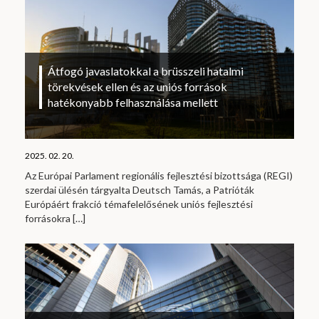
Átfogó javaslatokkal a brüsszeli hatalmi
törekvések ellen és az uniós források
hatékonyabb felhasználása mellett
2025. 02. 20.
Az Európai Parlament regionális fejlesztési bizottsága (REGI)
szerdai ülésén tárgyalta Deutsch Tamás, a Patrióták
Európáért frakció témafelelősének uniós fejlesztési
forrásokra
[…]