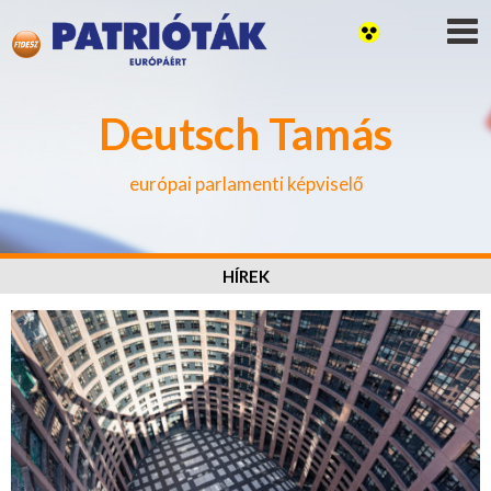
Deutsch Tamás
európai parlamenti képviselő
HÍREK