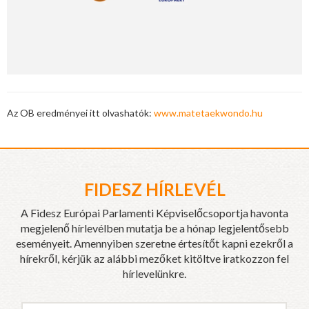
Az OB eredményei itt olvashatók:
www.matetaekwondo.hu
FIDESZ HÍRLEVÉL
A Fidesz Európai Parlamenti Képviselőcsoportja havonta
megjelenő hírlevélben mutatja be a hónap legjelentősebb
eseményeit. Amennyiben szeretne értesítőt kapni ezekről a
hírekről, kérjük az alábbi mezőket kitöltve iratkozzon fel
hírlevelünkre.