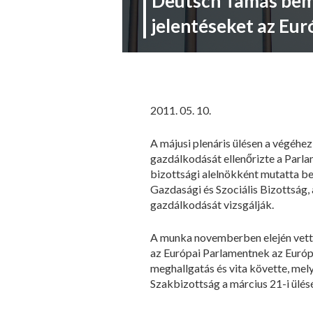
Deutsch Tamás bem
jelentéseket az Eu
2011. 05. 10.
A májusi plenáris ülésen a végéhe
gazdálkodását ellenőrizte a Parla
bizottsági alelnökként mutatta be
Gazdasági és Szociális Bizottság
gazdálkodását vizsgálják.
A munka novemberben elején vette
az Európai Parlamentnek az Európa
meghallgatás és vita követte, me
Szakbizottság a március 21-i ülésé