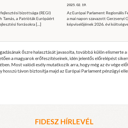
2025. 02. 19.
fejlesztési bizottsága (REGI)
Az Európai Parlament Regionális Fe
h Tamás, a Patrióták Európáért
a mai napon szavazott Gerzsenyi Ga
ejlesztési forrásokra
[…]
képviselőjének 2026. évi költség
egadásának őszre halasztását javasolta, továbbá külön elismerte 
tően a magyarok erőfeszítéseinek, idén jelentős előrelépést sikerü
tében. Most valódi esély mutatkozik arra, hogy még az év vége elő
 hosszú távon biztosítja majd az Európai Parlament pénzügyi elle
FIDESZ HÍRLEVÉL