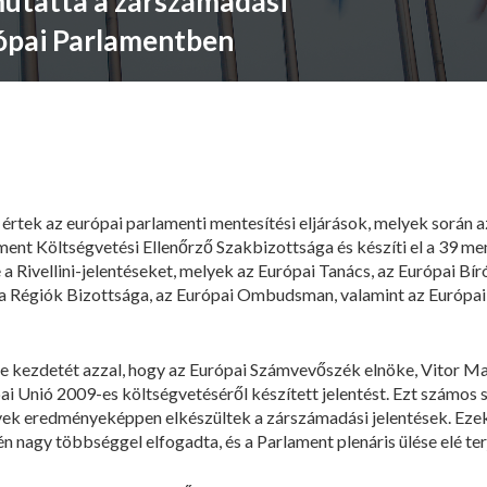
utatta a zárszámadási
rópai Parlamentben
z értek az európai parlamenti mentesítési eljárások, melyek során
ment Költségvetési Ellenőrző Szakbizottsága és készíti el a 39 me
 a Rivellini-jelentéseket, melyek az Európai Tanács, az Európai Bí
, a Régiók Bizottsága, az Európai Ombudsman, valamint az Európai
 kezdetét azzal, hogy az Európai Számvevőszék elnöke, Vitor Man
i Unió 2009-es költségvetéséről készített jelentést. Ezt számos 
lyek eredményeképpen elkészültek a zárszámadási jelentések. Ezek
n nagy többséggel elfogadta, és a Parlament plenáris ülése elé ter