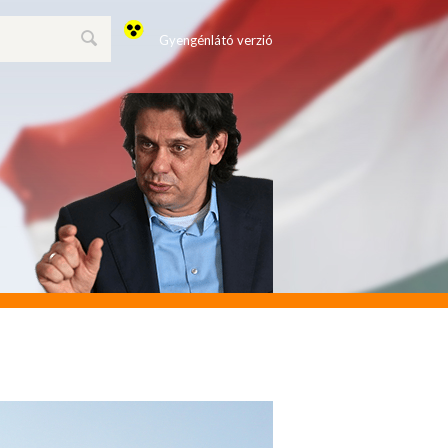
Gyengénlátó verzió