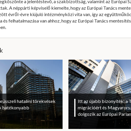
gköszönte a jelentéstevő, a szakbizottság, valamint az Európai 
ttak. A néppárti képviselő kiemelte, hogy az Európai Tanács mente
zött évről-évre kiújuló intézményközi vita van, így az együttmű
ga és felhatalmazása van ahhoz, hogy az Európai Tanács mentesítése
en.
ik
brüsszeli hatalmi törekvések
Itt az újabb bizonyíték: a T
sok hatékonyabb
migrációért és Magyarorsz
dolgozik az Európai Parl