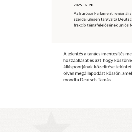
2025. 02. 20.
Az Európai Parlament regionális 
szerdai ülésén tárgyalta Deutsc
frakció témafelelősének uniós f
A jelentés a tanácsi mentesítés m
hozzáállását és azt, hogy köszönhe
álláspontjának közelítése tekinte
olyan megállapodást kössön, amely
mondta Deutsch Tamás.