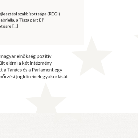
jlesztési szakbizottsága (REGI)
briella, a Tisza párt EP-
vetésre
[…]
a magyar elnökség pozitív
lt elérni a két intézmény
tt a Tanács és a Parlament egy
nőrzési jogköreinek gyakorlását –