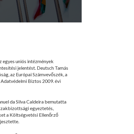
 az egyes uniós intézmények
ntesítési jelentést. Deutsch Tamás
róság, az Európai Számvevőszék, a
 Adatvédelmi Biztos 2009. évi
uel da Silva Caldeira bemutatta
szakbizottsági egyeztetés,
et a Költségvetési Ellenőrző
jesztette.