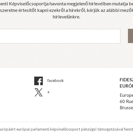
enti Képviselőcsoportja havonta megjelenő hírlevélben mutatja b
eretne értesítőt kapni ezekről a hírekről, kérjük az alábbi mezők
hírlevelünkre.
FIDES
facebook
EURÓ
x
Europe
60 Rue
Brusse
Európáért európai parlamenti képviselőcsoport pénzügyi támogatásával fennt