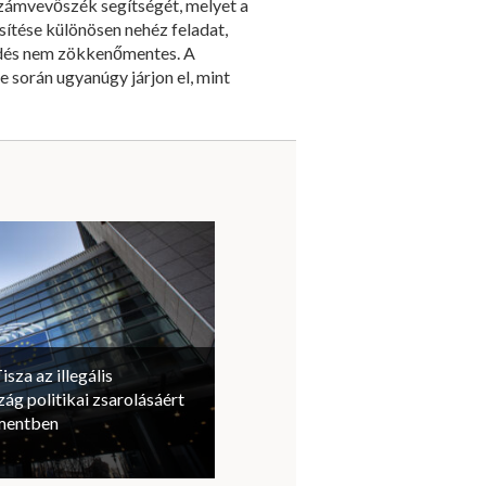
Számvevőszék segítségét, melyet a
sítése különösen nehéz feladat,
ködés nem zökkenőmentes. A
 során ugyanúgy járjon el, mint
isza az illegális
ág politikai zsarolásáért
amentben