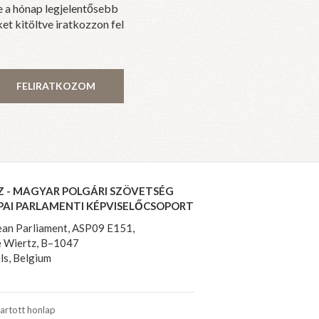
e a hónap legjelentősebb
et kitöltve iratkozzon fel
FELIRATKOZOM
Z - MAGYAR POLGÁRI SZÖVETSÉG
PAI PARLAMENTI KÉPVISELŐCSOPORT
an Parliament, ASP09 E151,
 Wiertz, B–1047
ls, Belgium
artott honlap