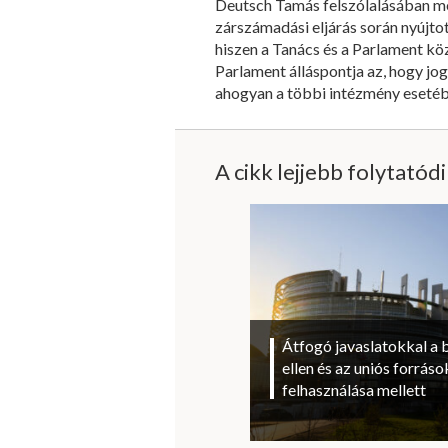
Deutsch Tamás felszólalásában me
zárszámadási eljárás során nyújto
hiszen a Tanács és a Parlament kö
Parlament álláspontja az, hogy jo
ahogyan a többi intézmény esetéb
A cikk lejjebb folytatód
Átfogó javaslatokkal a 
ellen és az uniós forrá
felhasználása mellett