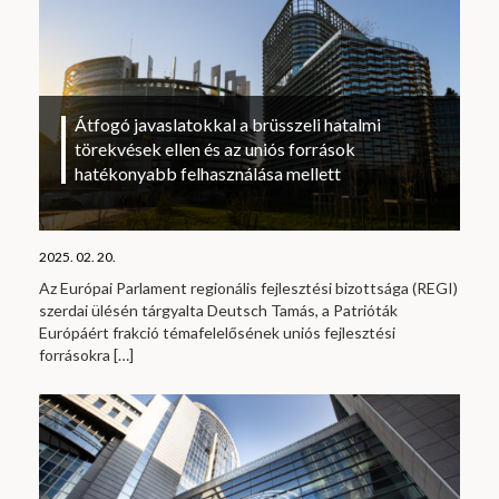
Átfogó javaslatokkal a brüsszeli hatalmi
törekvések ellen és az uniós források
hatékonyabb felhasználása mellett
2025. 02. 20.
Az Európai Parlament regionális fejlesztési bizottsága (REGI)
szerdai ülésén tárgyalta Deutsch Tamás, a Patrióták
Európáért frakció témafelelősének uniós fejlesztési
forrásokra
[…]