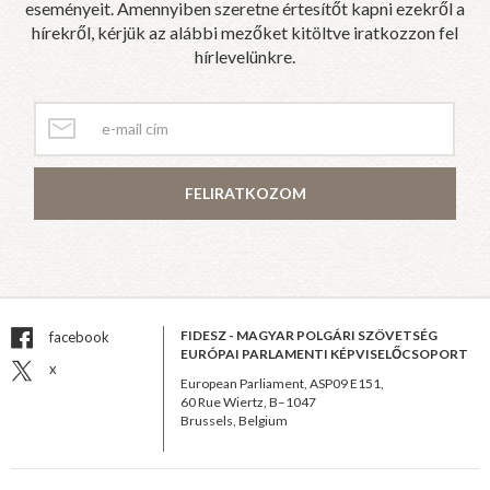
eseményeit. Amennyiben szeretne értesítőt kapni ezekről a
hírekről, kérjük az alábbi mezőket kitöltve iratkozzon fel
hírlevelünkre.
FELIRATKOZOM
FIDESZ - MAGYAR POLGÁRI SZÖVETSÉG
facebook
EURÓPAI PARLAMENTI KÉPVISELŐCSOPORT
x
European Parliament, ASP09 E151,
60 Rue Wiertz, B–1047
Brussels, Belgium