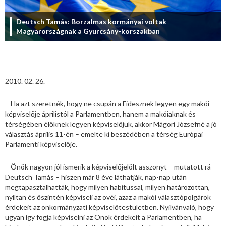
Deutsch Tamás: Borzalmas kormányai voltak
Magyarországnak a Gyurcsány-korszakban
2010. 02. 26.
– Ha azt szeretnék, hogy ne csupán a Fidesznek legyen egy makói
képviselője áprilistól a Parlamentben, hanem a makóiaknak és
térségében élőknek legyen képviselőjük, akkor Mágori Józsefné a jó
választás április 11-én – emelte ki beszédében a térség Európai
Parlamenti képviselője.
– Önök nagyon jól ismerik a képviselőjelölt asszonyt – mutatott rá
Deutsch Tamás – hiszen már 8 éve láthatják, nap-nap után
megtapasztalhatták, hogy milyen habitussal, milyen határozottan,
nyíltan és őszintén képviseli az övéi, azaz a makói választópolgárok
érdekeit az önkormányzati képviselőtestületben. Nyilvánvaló, hogy
ugyan így fogja képviselni az Önök érdekeit a Parlamentben, ha