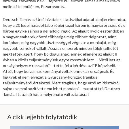
bizalmat szavaznak neki – fejtette ki Deutsch Tamás a másik Makó
melletti településen, Pitvaroson is.
Deutsch Tamás az Unió hivatalos statisztikai adatai alapján elmondta,
hogy a 20 legelmaradottabb régiói közül három is magyarországi, és e
három egyike sajnos a dél-alföldi régió. Az elmúlt nyolc esztendőben
a magyar emberek döntő többsége még többet dolgozott, mint
korábban, még nagyobb tisztességgel végezte a munkáját, még
nagyobb terheket vállalt. Azaz az emberek minden tőlük telhetőt
megtettek azért, hogy boldoguljanak, ennek ellenére az elmúlt 8
évben a közös teljesítményünk egyre rosszabb lett. – Mitől lett az
ország helyzete rosszabb? – tette fel a kérdést az EP képviselő. –
Attól, hogy borzalmas kormányai voltak ennek az országnak. És
higgyék el nem élvezet a Gyurcsány-korszak tragikus
teljesítményéről értekezni. Mert tragikus, hogy erről az időszakról
sajnos semmi pozitívet nem lehet mondani – mutatott rá Deutsch
Tamás. Itt az idő hát a mélyreható változtatásra!
A cikk lejjebb folytatódik