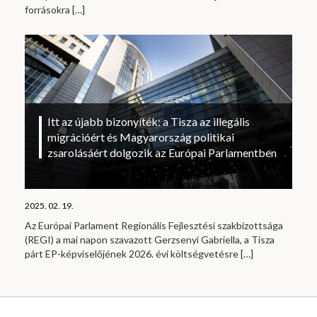
forrásokra
[…]
Itt az újabb bizonyíték: a Tisza az illegális
migrációért és Magyarország politikai
zsarolásáért dolgozik az Európai Parlamentben
2025. 02. 19.
Az Európai Parlament Regionális Fejlesztési szakbizottsága
(REGI) a mai napon szavazott Gerzsenyi Gabriella, a Tisza
párt EP-képviselőjének 2026. évi költségvetésre
[…]