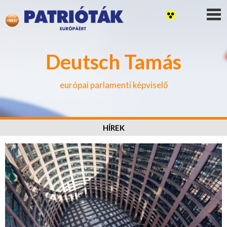
Deutsch Tamás
európai parlamenti képviselő
HÍREK