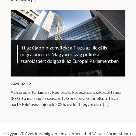
Itt az újabb bizonyíték: a Tisza az illegális
migrációért és Magyarország politikai
zsarolásáért dolgozik az Európai Parlamentben
2025. 02. 19.
Az Európai Parlament Regionális Fejlesztési szakbizottsága
(REGI) a mai napon szavazott Gerzsenyi Gabriella, a Tisza
párt EP-képviselőjének 2026. évi költségvetésre
[…]
– Ugyan 20 éves koromig versenyszerűen atletizáltam, ám mostanra