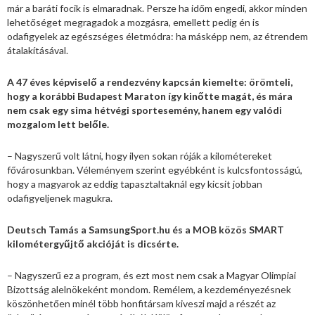
már a baráti focik is elmaradnak. Persze ha időm engedi, akkor minden
lehetőséget megragadok a mozgásra, emellett pedig én is
odafigyelek az egészséges életmódra: ha másképp nem, az étrendem
átalakításával.
A 47 éves képviselő a rendezvény kapcsán kiemelte: örömteli,
hogy a korábbi Budapest Maraton így kinőtte magát, és mára
nem csak egy sima hétvégi sportesemény, hanem egy valódi
mozgalom lett belőle.
– Nagyszerű volt látni, hogy ilyen sokan róják a kilométereket
fővárosunkban. Véleményem szerint egyébként is kulcsfontosságú,
hogy a magyarok az eddig tapasztaltaknál egy kicsit jobban
odafigyeljenek magukra.
Deutsch Tamás a SamsungSport.hu és a MOB közös SMART
kilométergyűjtő akcióját is dicsérte.
– Nagyszerű ez a program, és ezt most nem csak a Magyar Olimpiai
Bizottság alelnökeként mondom. Remélem, a kezdeményezésnek
köszönhetően minél több honfitársam kiveszi majd a részét az