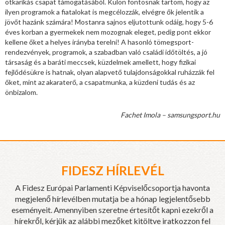
ötkarikás csapat támogatásából. Külön fontosnak tartom, hogy az
ilyen programok a fiatalokat is megcélozzák, elvégre ők jelentik a
jövőt hazánk számára! Mostanra sajnos eljutottunk odáig, hogy 5-6
éves korban a gyermekek nem mozognak eleget, pedig pont ekkor
kellene őket a helyes irányba terelni! A hasonló tömegsport-
rendezvények, programok, a szabadban való családi időtöltés, a jó
társaság és a baráti meccsek, küzdelmek amellett, hogy fizikai
fejlődésükre is hatnak, olyan alapvető tulajdonságokkal ruházzák fel
őket, mint az akaraterő, a csapatmunka, a küzdeni tudás és az
önbizalom.
Fachet Imola – samsungsport.hu
FIDESZ HÍRLEVÉL
A Fidesz Európai Parlamenti Képviselőcsoportja havonta
megjelenő hírlevélben mutatja be a hónap legjelentősebb
eseményeit. Amennyiben szeretne értesítőt kapni ezekről a
hírekről, kérjük az alábbi mezőket kitöltve iratkozzon fel