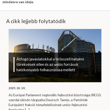
mindenre van ideje.
A cikk lejjebb folytatódik
Átfogó javaslatokkal a brüsszeli hatalmi
törekvések ellen és az uniós források
hatékonyabb felhasználása mellett
2025. 02. 20.
Az Európai Parlament regionális fejlesztési bizottsága (REGI)
szerdai ülésén tárgyalta Deutsch Tamás, a Patrióták
Európáért frakció témafelelősének uniós fejlesztési
forrásokra
[…]