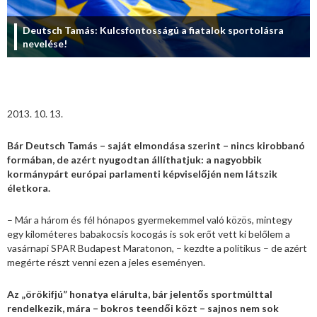
Deutsch Tamás: Kulcsfontosságú a fiatalok sportolásra
nevelése!
2013. 10. 13.
Bár Deutsch Tamás – saját elmondása szerint – nincs kirobbanó
formában, de azért nyugodtan állíthatjuk: a nagyobbik
kormánypárt európai parlamenti képviselőjén nem látszik
életkora.
– Már a három és fél hónapos gyermekemmel való közös, mintegy
egy kilométeres babakocsis kocogás is sok erőt vett ki belőlem a
vasárnapi SPAR Budapest Maratonon, – kezdte a politikus – de azért
megérte részt venni ezen a jeles eseményen.
Az „örökifjú” honatya elárulta, bár jelentős sportmúlttal
rendelkezik, mára – bokros teendői közt – sajnos nem sok