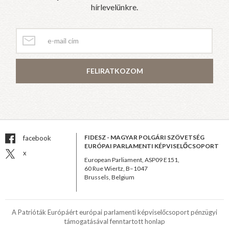
hírlevelünkre.
FELIRATKOZOM
FIDESZ - MAGYAR POLGÁRI SZÖVETSÉG
facebook
EURÓPAI PARLAMENTI KÉPVISELŐCSOPORT
x
European Parliament, ASP09 E151,
60 Rue Wiertz, B–1047
Brussels, Belgium
A Patrióták Európáért európai parlamenti képviselőcsoport pénzügyi
támogatásával fenntartott honlap