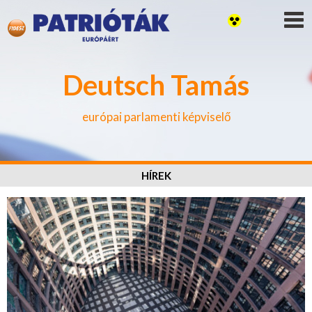
Deutsch Tamás
európai parlamenti képviselő
HÍREK