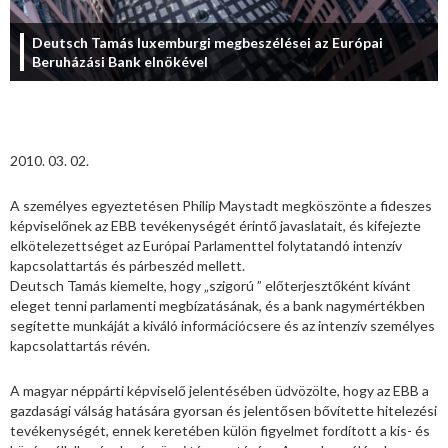
Deutsch Tamás luxemburgi megbeszélései az Európai
Beruházási Bank elnökével
2010. 03. 02.
A személyes egyeztetésen Philip Maystadt megköszönte a fideszes
képviselőnek az EBB tevékenységét érintő javaslatait, és kifejezte
elkötelezettséget az Európai Parlamenttel folytatandó intenzív
kapcsolattartás és párbeszéd mellett.
Deutsch Tamás kiemelte, hogy „szigorú ” előterjesztőként kívánt
eleget tenni parlamenti megbízatásának, és a bank nagymértékben
segítette munkáját a kiváló információcsere és az intenzív személyes
kapcsolattartás révén.
A magyar néppárti képviselő jelentésében üdvözölte, hogy az EBB a
gazdasági válság hatására gyorsan és jelentősen bővítette hitelezési
tevékenységét, ennek keretében külön figyelmet fordított a kis- és