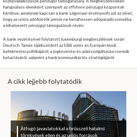
középvállalkozások pénzügyi támogatására. A megbeszéléseken
hangsúlyos elemként szerepelt az offshore pénzügyi központok
kérdése, amelynek kapcsán a bank szigorúan érvényesíti azt az elvet,
hogy az uniós adófizetők pénze ne kerülhessen adóparadicsomokba
a kihelyezett pénzügyi támogatások révén.
A bank vezetésével folytatott luxemburgi megbeszélések során
Deutsch Tamás tájékozódott az EBB uniós és Európán kívüli
befektetési politikájáról, a jogkövetési és adatszolgáltatási normák
betartásáról, valamint a bank kommunikációs stratégiájáról.
A cikk lejjebb folytatódik
Átfogó javaslatokkal a brüsszeli hatalmi
törekvések ellen és az uniós források