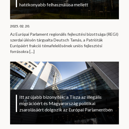
hatékonyabb felhasználása mellett
2025. 02. 20.
Az Európai Parlament regionális fejlesztési bizottsága (REGI)
szerdai ülésén tárgyalta Deutsch Tamás, a Patrióták
Európáért frakció témafelelősének uniós fejlesztési
forrásokra
[…]
Itt az újabb bizonyíték: a Tisza az illegális
migrációért és Magyarország politikai
zsarolásáért dolgozik az Európai Parlamentben