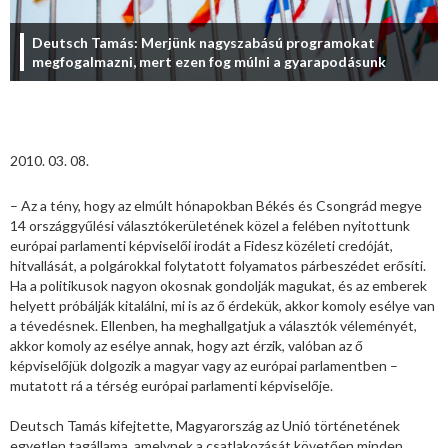
Deutsch Tamás: Merjünk nagyszabású programokat
megfogalmazni, mert ezen fog múlni a gyarapodásunk
2010. 03. 08.
– Az a tény, hogy az elmúlt hónapokban Békés és Csongrád megye
14 országgyűlési választókerületének közel a felében nyitottunk
európai parlamenti képviselői irodát a Fidesz közéleti credóját,
hitvallását, a polgárokkal folytatott folyamatos párbeszédet erősíti.
Ha a politikusok nagyon okosnak gondolják magukat, és az emberek
helyett próbálják kitalálni, mi is az ő érdekük, akkor komoly esélye van
a tévedésnek. Ellenben, ha meghallgatjuk a választók véleményét,
akkor komoly az esélye annak, hogy azt érzik, valóban az ő
képviselőjük dolgozik a magyar vagy az európai parlamentben –
mutatott rá a térség európai parlamenti képviselője.
Deutsch Tamás kifejtette, Magyarország az Unió történetének
egyetlen tagállama, amelynek a csatlakozását követően minden