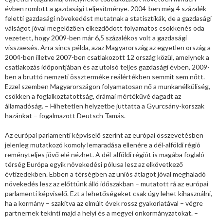
évben romlott a gazdasági teljesítménye. 2004-ben még 4 százalék
feletti gazdasági növekedést mutatnak a statisztikák, de a gazdasági
válságot jóval megelőzően elkezdődött folyamatos csökkenés oda
vezetett, hogy 2009-ben már 6,5 százalékos volt a gazdasági
visszaesés. Arra sincs példa, azaz Magyarország az egyetlen ország a
2004-ben illetve 2007-ben csatlakozott 12 ország közül, amelynek a
csatlakozás időpontjában és az utolsó teljes gazdasági évben, 2009-
ben a bruttó nemzeti összterméke reálértékben semmit sem nőtt.
Ezzel szemben Magyarországon folyamatosan nő a munkanélküliség,
csökken a foglalkoztatottság, drámai mértékűvé dagadt az
államadóság. – Hihetetlen helyzetbe juttatta a Gyurcsány-korszak
hazánkat – fogalmazott Deutsch Tamás.
Az európai parlamenti képviselő szerint az európai összevetésben
jelenleg mutatkozó komoly lemaradása ellenére a dél-alföldi régió
reményteljes jövő elé nézhet. A dél-alföldi régiót is magába foglaló
térség Európa egyik növekedési pólusa lesz az elkövetkező
évtizedekben. Ebben a térségben az uniós átlagot jóval meghaladó
növekedés lesz az előttünk álló időszakban – mutatott rá az európai
parlamenti képviselő. Ezt a lehetőségeket csak úgy lehet kihasználni,
ha a kormány – szakítva az elmúlt évek rossz gyakorlatával – végre
partnernek tekinti majd a helyi és a megyei önkormányzatokat. –