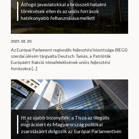
Átfogó javaslatokkal a brüsszeli hatalmi
törekvések ellen és az uniós források
hatékonyabb felhasználása mellett
2025. 02. 20.
Az Európai Parlament regionális fejlesztési bizottsága (REGI)
szerdai ülésén tárgyalta Deutsch Tamás, a Patrióták
Európáért frakció témafelelősének uniós fejlesztési
forrásokra
[…]
Itt az újabb bizonyíték: a Tisza az illegális
migrációért és Magyarország politikai
zsarolásáért dolgozik az Európai Parlamentben