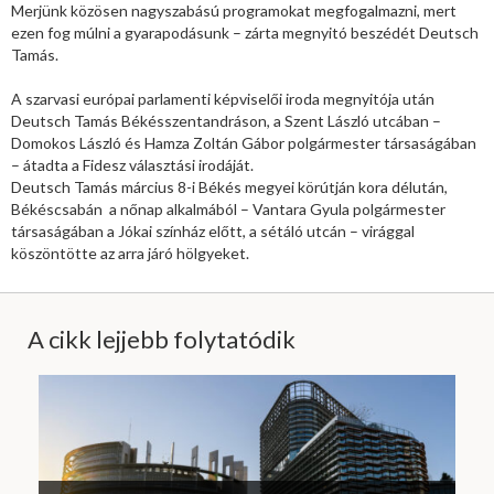
Merjünk közösen nagyszabású programokat megfogalmazni, mert
ezen fog múlni a gyarapodásunk – zárta megnyitó beszédét Deutsch
Tamás.
A szarvasi európai parlamenti képviselői iroda megnyitója után
Deutsch Tamás Békésszentandráson, a Szent László utcában –
Domokos László és Hamza Zoltán Gábor polgármester társaságában
– átadta a Fidesz választási irodáját.
Deutsch Tamás március 8-i Békés megyei körútján kora délután,
Békéscsabán a nőnap alkalmából – Vantara Gyula polgármester
társaságában a Jókai színház előtt, a sétáló utcán – virággal
köszöntötte az arra járó hölgyeket.
A cikk lejjebb folytatódik