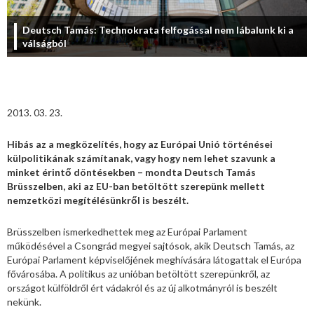
Deutsch Tamás: Technokrata felfogással nem lábalunk ki a
válságból
2013. 03. 23.
Hibás az a megközelítés, hogy az Európai Unió történései
külpolitikának számítanak, vagy hogy nem lehet szavunk a
minket érintő döntésekben – mondta Deutsch Tamás
Brüsszelben, aki az EU-ban betöltött szerepünk mellett
nemzetközi megítélésünkről is beszélt.
Brüsszelben ismerkedhettek meg az Európai Parlament
működésével a Csongrád megyei sajtósok, akik Deutsch Tamás, az
Európai Parlament képviselőjének meghívására látogattak el Európa
fővárosába. A politikus az unióban betöltött szerepünkről, az
országot külföldről ért vádakról és az új alkotmányról is beszélt
nekünk.