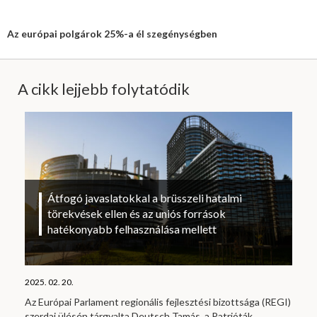
Az európai polgárok 25%-a él szegénységben
A cikk lejjebb folytatódik
Átfogó javaslatokkal a brüsszeli hatalmi
törekvések ellen és az uniós források
hatékonyabb felhasználása mellett
2025. 02. 20.
Az Európai Parlament regionális fejlesztési bizottsága (REGI)
szerdai ülésén tárgyalta Deutsch Tamás, a Patrióták