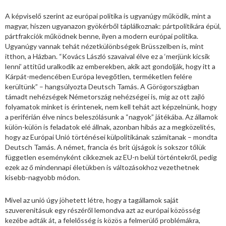
A képviselő szerint az európai politika is ugyanúgy működik, mint a
magyar, hiszen ugyanazon gyökérből táplálkoznak: pártpolitikára épül,
pártfrakciók működnek benne, ilyen a modern európai politika.
Ugyanúgy vannak tehát nézetkülönbségek Brüsszelben is, mint
itthon, a Házban. “Kovács László szavaival élve ez a ‘merjünk kicsik
lenni’ attitűd uralkodik az emberekben, akik azt gondolják, hogy itt a
Kárpát-medencében Európa levegőtlen, terméketlen felére
kerültünk” – hangsúlyozta Deutsch Tamás. A Görögországban
támadt nehézségek Németország nehézségei is, míg az ott zajló
folyamatok minket is érintenek, nem kell tehát azt képzelnünk, hogy
a periférián élve nincs beleszólásunk a “nagyok” játékába. Az államok
külön-külön is feladatok elé állnak, azonban hibás az a megközelítés,
hogy az Európai Unió történései külpolitikának számítanak – mondta
Deutsch Tamás. A német, francia és brit újságok is sokszor tőlük
független eseményként cikkeznek az EU-n belül történtekről, pedig
ezek az ő mindennapi életükben is változásokhoz vezethetnek
kisebb-nagyobb módon.
Mivel az unió úgy jöhetett létre, hogy a tagállamok saját
szuverenitásuk egy részéről lemondva azt az európai közösség
kezébe adták át, a felelősség is közös a felmerülő problémákra,