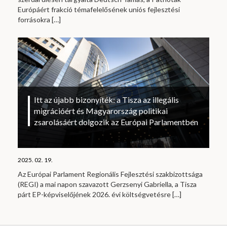
Európáért frakció témafelelősének uniós fejlesztési
forrásokra
[…]
Itt az újabb bizonyíték: a Tisza az illegális
migrációért és Magyarország politikai
zsarolásáért dolgozik az Európai Parlamentben
2025. 02. 19.
Az Európai Parlament Regionális Fejlesztési szakbizottsága
(REGI) a mai napon szavazott Gerzsenyi Gabriella, a Tisza
párt EP-képviselőjének 2026. évi költségvetésre
[…]