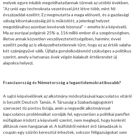
melyek egyre inkább megoldhatatlannak tűnnek az utóbbi években.
“Az unió egy technokrata vezetéssel jött létre több, mint fél
évszázaddal ezelőtt. Ez megmutatta a maga előnyeit, és a gazdasági
válság kibontakozásáig jól is működött, a jelenlegi helyzet
megoldásához azonban kevésnek bizonyul” – emelte ki a képviselő.
Ma az európai polgárok 25%-a, 116 millió ember él a szegénységben,
illetve annak közvetlen veszélyeztetettségében, harminc évvel
ezelőtt pedig az is elképzelhetetlennek tűnt, hogy ez az érték valaha
két számjegyűvé válik. Újfajta gondolkodásmód szükséges a politikus
szerint, amely a hatvanas évek végén kialakult értékrendet új
alapokra helyezi.
Franciaország és Németország a legantidemokratikusabb?
A sajtó képviselőinek az alkotmány módosításával kapcsolatos vitáról
is beszélt Deutsch Tamás. A Társaság a Szabadságjogokért
szervezet tíz pontos listája, amin a negyedik alkotmánnyal
kapcsolatos problémáikat sorolják fel, egyszerűen a politikai pamflet
műfajában íródott a képviselő szerint, nem meglepő, hogy konkrét
állítások nem hangzanak el. A külföldről minket érő támadások is
csupán egy szűrőn keresztül érkeztek, sokszor féligazságokat sem