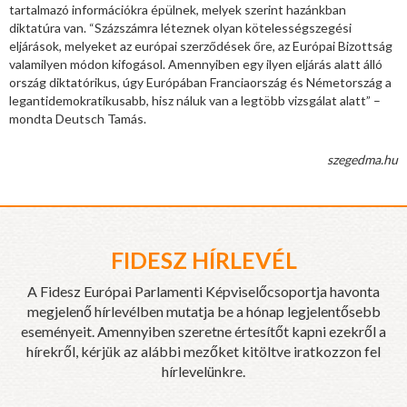
tartalmazó információkra épülnek, melyek szerint hazánkban
diktatúra van. “Százszámra léteznek olyan kötelességszegési
eljárások, melyeket az európai szerződések őre, az Európai Bizottság
valamilyen módon kifogásol. Amennyiben egy ilyen eljárás alatt álló
ország diktatórikus, úgy Európában Franciaország és Németország a
legantidemokratikusabb, hisz náluk van a legtöbb vizsgálat alatt” –
mondta Deutsch Tamás.
szegedma.hu
FIDESZ HÍRLEVÉL
A Fidesz Európai Parlamenti Képviselőcsoportja havonta
megjelenő hírlevélben mutatja be a hónap legjelentősebb
eseményeit. Amennyiben szeretne értesítőt kapni ezekről a
hírekről, kérjük az alábbi mezőket kitöltve iratkozzon fel
hírlevelünkre.