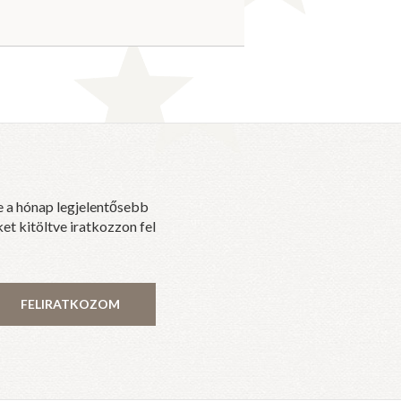
e a hónap legjelentősebb
et kitöltve iratkozzon fel
FELIRATKOZOM