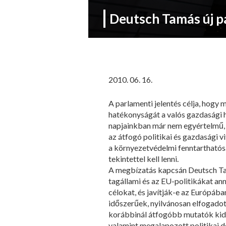
Deutsch Tamás új p
2010. 06. 16.
A parlamenti jelentés célja, hogy
hatékonyságát a valós gazdasági h
napjainkban már nem egyértelmű, 
az átfogó politikai és gazdasági
a környezetvédelmi fenntarthatóság
tekintettel kell lenni.
A megbízatás kapcsán Deutsch Tamá
tagállami és az EU-politikákat ann
célokat, és javítják-e az Európába
időszerűek, nyilvánosan elfogadot
korábbinál átfogóbb mutatók kid
valamint megalapozott politikai d