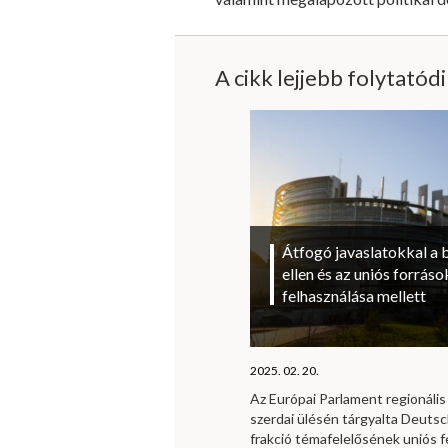
A cikk lejjebb folytatód
Átfogó javaslatokkal a 
ellen és az uniós forrá
felhasználása mellett
2025. 02. 20.
Az Európai Parlament regionális 
szerdai ülésén tárgyalta Deutsc
frakció témafelelősének uniós f