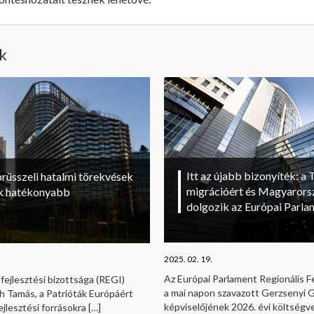
ik
Itt az újabb bizonyíték: a T
brüsszeli hatalmi törekvések
migrációért és Magyarorsz
sok hatékonyabb
dolgozik az Európai Parl
2025. 02. 19.
Az Európai Parlament Regionális Fe
fejlesztési bizottsága (REGI)
a mai napon szavazott Gerzsenyi Ga
h Tamás, a Patrióták Európáért
képviselőjének 2026. évi költség
ejlesztési forrásokra
[…]