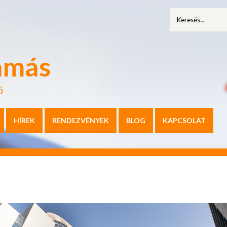
amás
ő
HÍREK
RENDEZVÉNYEK
BLOG
KAPCSOLAT