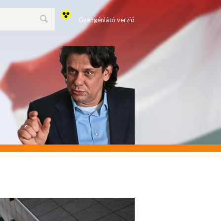
Gyengénlátó verzió