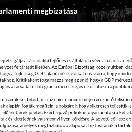
arlamenti megbízatása
 megvizsgálja a társadalmi fejlődés és általában véve a haladás m
elyzet feltárását illetően. Az Európai Bizottság közelmúltban ki
hogy a fejlettség GDP-alapú mérése alkalmas-e arra, hogy minde
 vitákhoz. Kritikaként fogalmazza meg az unió, hogy a GDP mérő
 és a társadalmi integráció mérésére, és e korlátokra a politikai
s emlékeztetett arra az unió minden szintjén érezhető felismeré
ak alapján fogják megítélni a polgárok, hogy sikeresen teljesítik
n élő emberek jólétét. Ezért a jövő politikáit olyan adatokra kell 
tak és kiterjednek valamennyi ilyen kérdésre. Alapvető cél lesz 
olgozása, amelyek megbízhatóbb alapokat biztosítanak a tartalm
öntéshozatalt tesznek lehetővé.