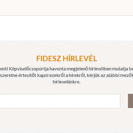
FIDESZ HÍRLEVÉL
enti Képviselőcsoportja havonta megjelenő hírlevélben mutatja b
eretne értesítőt kapni ezekről a hírekről, kérjük az alábbi mezők
hírlevelünkre.