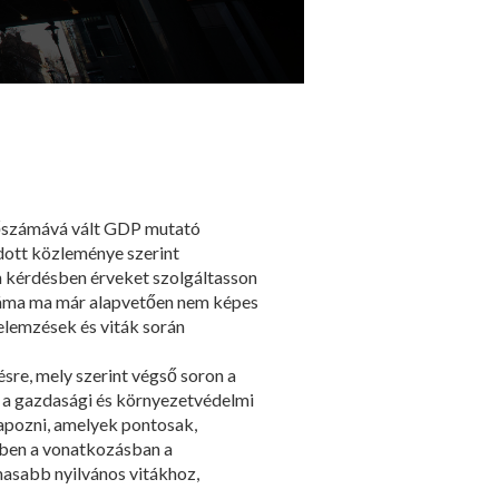
érőszámává vált GDP mutató
adott közleménye szerint
n kérdésben érveket szolgáltasson
száma ma már alapvetően nem képes
 elemzések és viták során
sre, mely szerint végső soron a
-e a gazdasági és környezetvédelmi
alapozni, amelyek pontosak,
ebben a vonatkozásban a
asabb nyilvános vitákhoz,