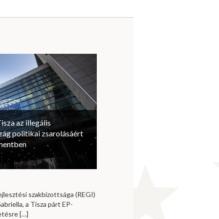
isza az illegális
ág politikai zsarolásáért
amentben
jlesztési szakbizottsága (REGI)
briella, a Tisza párt EP-
vetésre
[…]